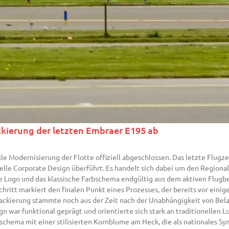
ckierung der letzten Embraer E195 ab
lle Modernisierung der Flotte offiziell abgeschlossen. Das letzte Flugz
elle Corporate Design überführt. Es handelt sich dabei um den Regiona
 Logo und das klassische Farbschema endgültig aus dem aktiven Flugbet
ritt markiert den finalen Punkt eines Prozesses, der bereits vor einig
kierung stammte noch aus der Zeit nach der Unabhängigkeit von Belaru
n war funktional geprägt und orientierte sich stark an traditionellen L
schema mit einer stilisierten Kornblume am Heck, die als nationales Sy