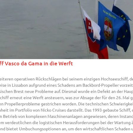
ff Vasco da Gama in die Werft
weiteren operativen Rückschlägen bei seinem einzigen Hochseeschiff, de
reise in Lissabon aufgrund eines Schadens am Backbord-Propeller vorzei
sischen Brest neue Probleme auf. Diesmal wurde ein Defekt an der Haup
chiff erneut eine Werft ansteuern, was zur Absage der für den 26. Mai
nen Propellerprobleme gestrichen worden. Die technischen Schwierigkei
eit im Portfolio von Nicko Cruises darstellt. Das 1993 gebaute Schiff,
den Betrieb von komplexen Maschinenanlagen angewiesen, deren Instand
em verdeutlichen die logistischen Herausforderungen bei der Wartung ä
 und bietet Umbuchungsoptionen an, um den wirtschaftlichen Schaden u