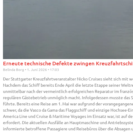
Erneute technische Defekte zwingen Kreuzfahrtschi
Belinda Borg
1. Juni 2026
17:03
Der Stuttgarter Kreuzfahrtveranstalter Nicko Cruises sieht sich mit 
Nachdem das Schiff bereits Ende April die letzte Etappe seiner Welt
unmittelbar nach der vermeintlich erfolgreichen Reparatur im franzö
regulären Gästebetrieb unmöglich macht. Infolgedessen musste das S
führte. Bereits eine Reise am 1. Mai war aufgrund der vorangegange
schwer, da die Vasco da Gama das Flaggschiff und einzige Hochsee-Einh
America Line und Cruise & Maritime Voyages im Einsatz war, ist auf 
erfordert. Die aktuellen Ausfälle an Hauptmaschine und Antriebssyst
informierte betroffene Passagiere und Reisebüros über die Absagen