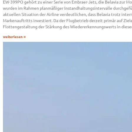
EW-399PO gehört zu einer Serie von Embraer-Jets, die Belavia zur Mo
wurden im Rahmen planmäßiger Instandhaltungsintervalle durchgeführ
aktuellen Situation der Airline verdeutlichen, dass Belavia trotz int
Markenauftritts investiert. Da der Flugbetrieb derzeit primär auf Ziel
Flottengestaltung der Stärkung des Wiedererkennungswerts in diese
weiterlesen »