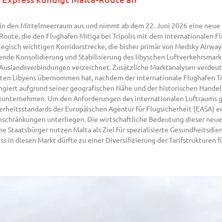
tz in den Mittelmeerraum aus und nimmt ab dem 22. Juni 2026 eine neu
oute, die den Flughafen Mitiga bei Tripolis mit dem internationalen F
rategisch wichtigen Korridorstrecke, die bisher primär von Medsky Airw
nde Konsolidierung und Stabilisierung des libyschen Luftverkehrsmark
Auslandsverbindungen verzeichnet. Zusätzliche Marktanalysen verdeutl
esten Libyens übernommen hat, nachdem der internationale Flughafen Tri
iert aufgrund seiner geografischen Nähe und der historischen Handels
tikunternehmen. Um den Anforderungen des internationalen Luftraums g
herheitsstandards der Europäischen Agentur für Flugsicherheit (EASA) en
nschränkungen unterliegen. Die wirtschaftliche Bedeutung dieser neue
he Staatsbürger nutzen Malta als Ziel für spezialisierte Gesundheitsdie
 in diesen Markt dürfte zu einer Diversifizierung der Tarifstrukturen f