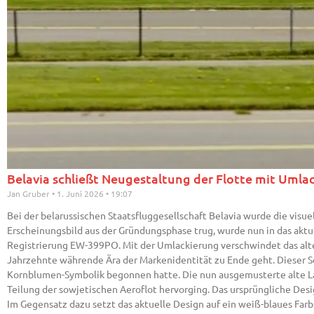
Belavia schließt Neugestaltung der Flotte mit Umla
Jan Gruber
1. Juni 2026
19:07
Bei der belarussischen Staatsfluggesellschaft Belavia wurde die visue
Erscheinungsbild aus der Gründungsphase trug, wurde nun in das aktu
Registrierung EW-399PO. Mit der Umlackierung verschwindet das alte
Jahrzehnte währende Ära der Markenidentität zu Ende geht. Dieser Sch
Kornblumen-Symbolik begonnen hatte. Die nun ausgemusterte alte Lac
Teilung der sowjetischen Aeroflot hervorging. Das ursprüngliche Desig
Im Gegensatz dazu setzt das aktuelle Design auf ein weiß-blaues Farb