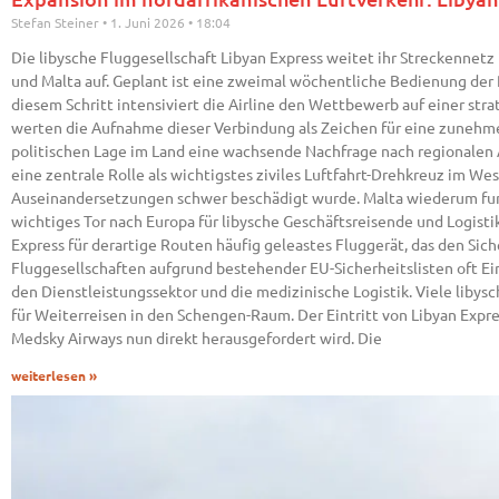
Stefan Steiner
1. Juni 2026
18:04
Die libysche Fluggesellschaft Libyan Express weitet ihr Streckenne
und Malta auf. Geplant ist eine zweimal wöchentliche Bedienung der R
diesem Schritt intensiviert die Airline den Wettbewerb auf einer st
werten die Aufnahme dieser Verbindung als Zeichen für eine zunehme
politischen Lage im Land eine wachsende Nachfrage nach regionalen 
eine zentrale Rolle als wichtigstes ziviles Luftfahrt-Drehkreuz im W
Auseinandersetzungen schwer beschädigt wurde. Malta wiederum fung
wichtiges Tor nach Europa für libysche Geschäftsreisende und Logis
Express für derartige Routen häufig geleastes Fluggerät, das den Sic
Fluggesellschaften aufgrund bestehender EU-Sicherheitslisten oft Ei
den Dienstleistungssektor und die medizinische Logistik. Viele libysc
für Weiterreisen in den Schengen-Raum. Der Eintritt von Libyan Express
Medsky Airways nun direkt herausgefordert wird. Die
weiterlesen »