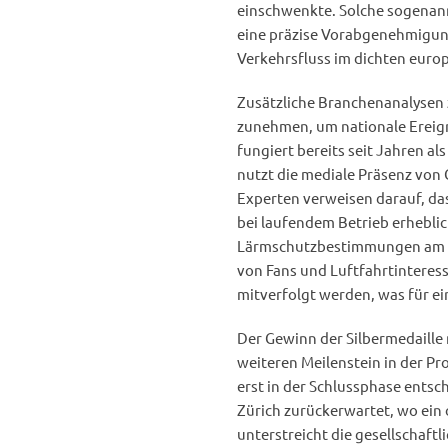
einschwenkte. Solche sogenann
eine präzise Vorabgenehmigung
Verkehrsfluss im dichten europ
Zusätzliche Branchenanalysen 
zunehmen, um nationale Ereign
fungiert bereits seit Jahren a
nutzt die mediale Präsenz von
Experten verweisen darauf, da
bei laufendem Betrieb erhebli
Lärmschutzbestimmungen am Bo
von Fans und Luftfahrtinteress
mitverfolgt werden, was für ei
Der Gewinn der Silbermedaille
weiteren Meilenstein in der Pr
erst in der Schlussphase ents
Zürich zurückerwartet, wo ein o
unterstreicht die gesellschaft