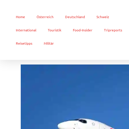
Home
Österreich
Deutschland
Schweiz
International
Touristik
Food-Insider
Tripreports
Reisetipps
Militär