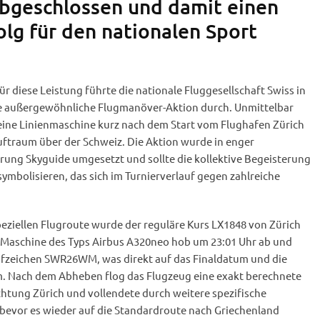
abgeschlossen und damit einen
olg für den nationalen Sport
r diese Leistung führte die nationale Fluggesellschaft Swiss in
ne außergewöhnliche Flugmanöver-Aktion durch. Unmittelbar
 eine Linienmaschine kurz nach dem Start vom Flughafen Zürich
uftraum über der Schweiz. Die Aktion wurde in enger
rung Skyguide umgesetzt und sollte die kollektive Begeisterung
ymbolisieren, das sich im Turnierverlauf gegen zahlreiche
eziellen Flugroute wurde der reguläre Kurs LX1848 von Zürich
e Maschine des Typs Airbus A320neo hob um 23:01 Uhr ab und
ufzeichen SWR26WM, was direkt auf das Finaldatum und die
. Nach dem Abheben flog das Flugzeug eine exakt berechnete
chtung Zürich und vollendete durch weitere spezifische
evor es wieder auf die Standardroute nach Griechenland