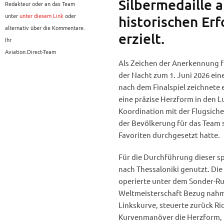
Silbermedaille 
Redakteur oder an das Team
unter
unter diesem Link
oder
historischen Erf
alternativ über die Kommentare.
erzielt.
Ihr
Aviation.Direct-Team
Als Zeichen der Anerkennung fü
der Nacht zum 1. Juni 2026 ei
nach dem Finalspiel zeichnete
eine präzise Herzform in den L
Koordination mit der Flugsiche
der Bevölkerung für das Team s
Favoriten durchgesetzt hatte.
Für die Durchführung dieser sp
nach Thessaloniki genutzt. Di
operierte unter dem Sonder-R
Weltmeisterschaft Bezug nahm
Linkskurve, steuerte zurück Ri
Kurvenmanöver die Herzform, b