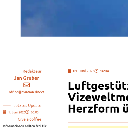
Redakteur
01. Juni 2026
16:04
Jan Gruber
Luftgestüt
office@aviation.direct
Vizeweltme
Herzform ü
Letztes Update
1. Juni 2026
06:05
Give a coffee
Informationen sollten frei für