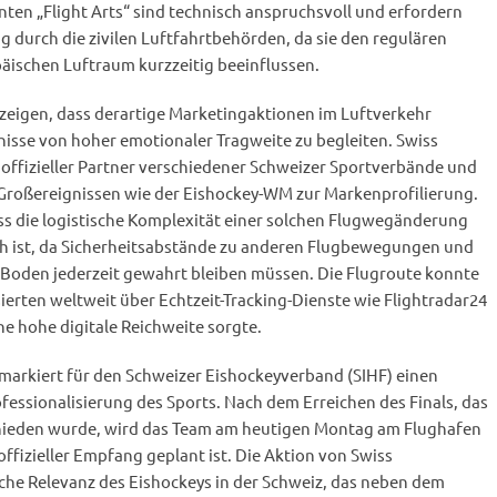
ten „Flight Arts“ sind technisch anspruchsvoll und erfordern
 durch die zivilen Luftfahrtbehörden, da sie den regulären
äischen Luftraum kurzzeitig beeinflussen.
zeigen, dass derartige Marketingaktionen im Luftverkehr
isse von hoher emotionaler Tragweite zu begleiten. Swiss
ls offizieller Partner verschiedener Schweizer Sportverbände und
 Großereignissen wie der Eishockey-WM zur Markenprofilierung.
ss die logistische Komplexität einer solchen Flugwegänderung
ch ist, da Sicherheitsabstände zu anderen Flugbewegungen und
den jederzeit gewahrt bleiben müssen. Die Flugroute konnte
ierten weltweit über Echtzeit-Tracking-Dienste wie Flightradar24
ne hohe digitale Reichweite sorgte.
 markiert für den Schweizer Eishockeyverband (SIHF) einen
ofessionalisierung des Sports. Nach dem Erreichen des Finals, das
chieden wurde, wird das Team am heutigen Montag am Flughafen
ffizieller Empfang geplant ist. Die Aktion von Swiss
liche Relevanz des Eishockeys in der Schweiz, das neben dem