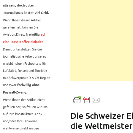
alle sein, doch guter
Journalismus kostet viel Geld.
Wenn Ihnen dieser Artikel
gefallen hat, können Sie
Aviation.Direct
freiwillig
auf
.
eine Tasse Kaffee einladen
Damit unterstützen Sie die
journalistische Arbeit unseres
unabhängigen Fachportals für
Luftfahrt, Reisen und Touristik
mit Schwerpunkt D-A-CH-Region
und zwar
freiwillig ohne
Paywall-Zwang.
Wenn Ihnen der Artikel nicht
gefallen hat, so freuen wir uns
Die Schweizer E
auf Ihre konstruktive Kritik
und/oder Ihre Hinweise
die Weltmeister
wahlweise direkt an den