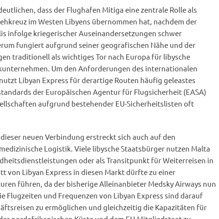
eutlichen, dass der Flughafen Mitiga eine zentrale Rolle als
-Drehkreuz im Westen Libyens übernommen hat, nachdem der
lis infolge kriegerischer Auseinandersetzungen schwer
rum fungiert aufgrund seiner geografischen Nähe und der
n traditionell als wichtiges Tor nach Europa für libysche
ikunternehmen. Um den Anforderungen des internationalen
utzt Libyan Express für derartige Routen häufig geleastes
standards der Europäischen Agentur für Flugsicherheit (EASA)
sellschaften aufgrund bestehender EU-Sicherheitslisten oft
dieser neuen Verbindung erstreckt sich auch auf den
medizinische Logistik. Viele libysche Staatsbürger nutzen Malta
undheitsdienstleistungen oder als Transitpunkt für Weiterreisen in
t von Libyan Express in diesen Markt dürfte zu einer
kturen führen, da der bisherige Alleinanbieter Medsky Airways nun
ie Flugzeiten und Frequenzen von Libyan Express sind darauf
äftsreisen zu ermöglichen und gleichzeitig die Kapazitäten für
der nordafrikanischen Küste und dem EU-Mitgliedstaat zu