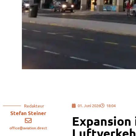
Redakteur
01. Juni 2026
18:04
Stefan Steiner
Expansion 
office@aviation.direct
Luftverkeh