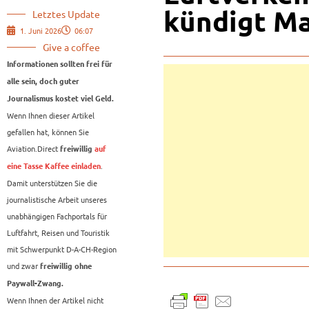
kündigt Ma
Letztes Update
1. Juni 2026
06:07
Give a coffee
Informationen sollten frei für
alle sein, doch guter
Journalismus kostet viel Geld.
Wenn Ihnen dieser Artikel
gefallen hat, können Sie
Aviation.Direct
freiwillig
auf
.
eine Tasse Kaffee einladen
Damit unterstützen Sie die
journalistische Arbeit unseres
unabhängigen Fachportals für
Luftfahrt, Reisen und Touristik
mit Schwerpunkt D-A-CH-Region
und zwar
freiwillig ohne
Paywall-Zwang.
Wenn Ihnen der Artikel nicht