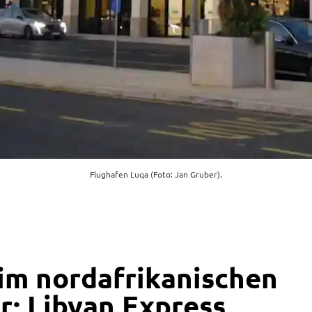
Flughafen Luqa (Foto: Jan Gruber).
im nordafrikanischen
r: Libyan Express