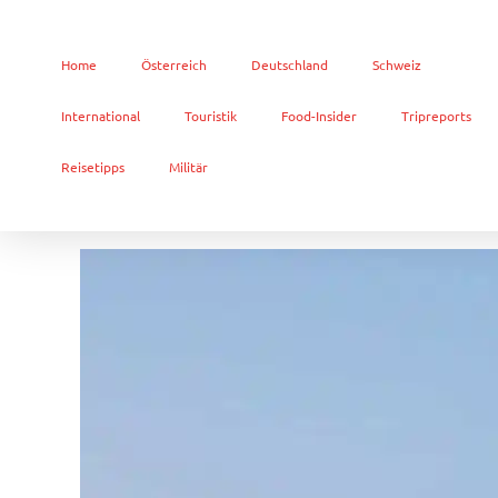
Home
Österreich
Deutschland
Schweiz
International
Touristik
Food-Insider
Tripreports
Reisetipps
Militär