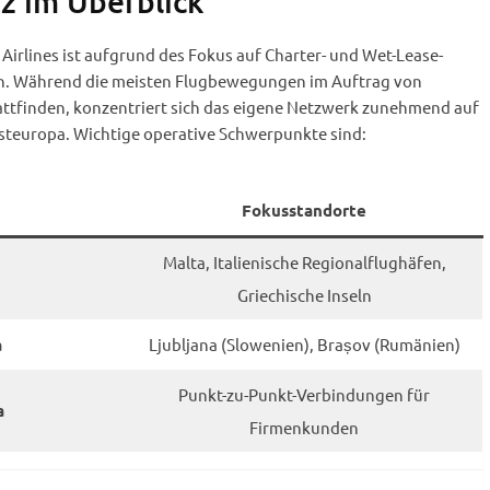
z im Überblick
irlines ist aufgrund des Fokus auf Charter- und Wet-Lease-
h. Während die meisten Flugbewegungen im Auftrag von
attfinden, konzentriert sich das eigene Netzwerk zunehmend auf
teuropa. Wichtige operative Schwerpunkte sind:
Fokusstandorte
Malta, Italienische Regionalflughäfen,
Griechische Inseln
Ljubljana (Slowenien), Brașov (Rumänien)
a
Punkt-zu-Punkt-Verbindungen für
a
Firmenkunden