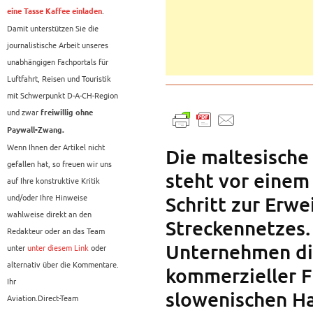
.
eine Tasse Kaffee einladen
Damit unterstützen Sie die
journalistische Arbeit unseres
unabhängigen Fachportals für
Luftfahrt, Reisen und Touristik
mit Schwerpunkt D-A-CH-Region
und zwar
freiwillig ohne
Paywall-Zwang.
Wenn Ihnen der Artikel nicht
Die maltesische 
gefallen hat, so freuen wir uns
steht vor einem
auf Ihre konstruktive Kritik
und/oder Ihre Hinweise
Schritt zur Erwe
wahlweise direkt an den
Streckennetzes.
Redakteur oder an das Team
Unternehmen di
unter
unter diesem Link
oder
alternativ über die Kommentare.
kommerzieller F
Ihr
slowenischen Ha
Aviation.Direct-Team