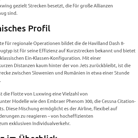
wing gezielt Strecken besetzt, die für große Allianzen
nug sind.
isches Profil
e für regionale Operationen bildet die de Havilland Dash 8-
gtyp ist für seine Effizienz auf Kurzstrecken bekannt und bietet
r klassischen Ein-Klassen-Konfiguration. Mit einer
kurzen Distanzen kaum hinter der von Jets zurückbleibt, ist die
Strecke zwischen Slowenien und Rumänien in etwa einer Stunde
.
 die Flotte von Luxwing eine Vielzahl von
unter Modelle wie den Embraer Phenom 300, die Cessna Citation-
s. Diese Mischung ermöglicht es der Airline, flexibel auf
erungen zu reagieren – von hocheffizienten
zum exklusiven Individualverkehr.