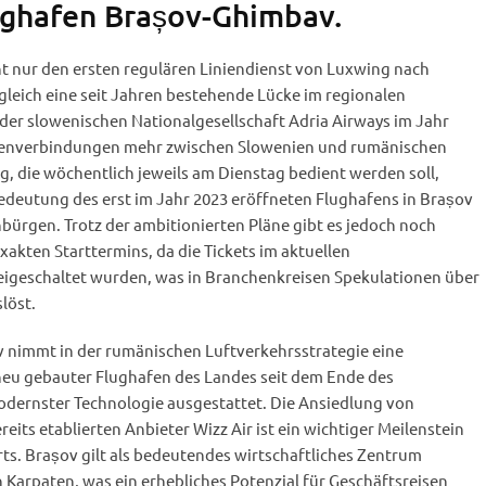
ughafen Brașov-Ghimbav.
ht nur den ersten regulären Liniendienst von Luxwing nach
gleich eine seit Jahren bestehende Lücke im regionalen
der slowenischen Nationalgesellschaft Adria Airways im Jahr
inienverbindungen mehr zwischen Slowenien und rumänischen
g, die wöchentlich jeweils am Dienstag bedient werden soll,
edeutung des erst im Jahr 2023 eröffneten Flughafens in Brașov
nbürgen. Trotz der ambitionierten Pläne gibt es jedoch noch
xakten Starttermins, da die Tickets im aktuellen
igeschaltet wurden, was in Branchenkreisen Spekulationen über
löst.
 nimmt in der rumänischen Luftverkehrsstrategie eine
 neu gebauter Flughafen des Landes seit dem Ende des
ernster Technologie ausgestattet. Die Ansiedlung von
its etablierten Anbieter Wizz Air ist ein wichtiger Meilenstein
orts. Brașov gilt als bedeutendes wirtschaftliches Zentrum
 Karpaten, was ein erhebliches Potenzial für Geschäftsreisen