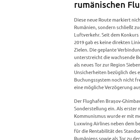
rumänischen Fl
Diese neue Route markiert nic
Rumänien, sondern schließt zu
Luftverkehr. Seit dem Konkurs 
2019 gab es keine direkten L
Zielen. Die geplante Verbindun
unterstreicht die wachsende B
als neues Tor zur Region Siebe
Unsicherheiten bezüglich des e
Buchungssystem noch nicht fre
eine mögliche Verzögerung aus
Der Flughafen Brașov-Ghimbav
Sonderstellung ein. Als erster
Kommunismus wurde er mit mod
Luxwing Airlines neben dem bere
für die Rentabilität des Stand
Rumäniens sowie als Tor zu den