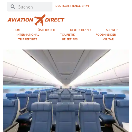
DEUTSCH »
ENGLISH »
HOME
ÖSTERREICH
DEUTSCHLAND
SCHWEIZ
INTERNATIONAL
TOURISTIK
FOOD-INSIDER
TRIPREPORTS
REISETIPPS
MILITÄR