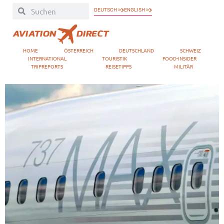
DEUTSCH »
ENGLISH »
HOME
ÖSTERREICH
DEUTSCHLAND
SCHWEIZ
INTERNATIONAL
TOURISTIK
FOOD-INSIDER
TRIPREPORTS
REISETIPPS
MILITÄR