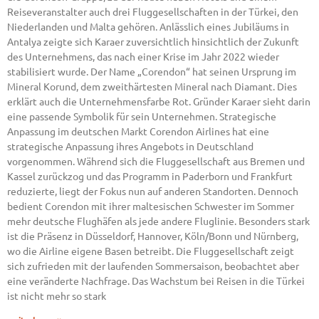
Reiseveranstalter auch drei Fluggesellschaften in der Türkei, den
Niederlanden und Malta gehören. Anlässlich eines Jubiläums in
Antalya zeigte sich Karaer zuversichtlich hinsichtlich der Zukunft
des Unternehmens, das nach einer Krise im Jahr 2022 wieder
stabilisiert wurde. Der Name „Corendon“ hat seinen Ursprung im
Mineral Korund, dem zweithärtesten Mineral nach Diamant. Dies
erklärt auch die Unternehmensfarbe Rot. Gründer Karaer sieht darin
eine passende Symbolik für sein Unternehmen. Strategische
Anpassung im deutschen Markt Corendon Airlines hat eine
strategische Anpassung ihres Angebots in Deutschland
vorgenommen. Während sich die Fluggesellschaft aus Bremen und
Kassel zurückzog und das Programm in Paderborn und Frankfurt
reduzierte, liegt der Fokus nun auf anderen Standorten. Dennoch
bedient Corendon mit ihrer maltesischen Schwester im Sommer
mehr deutsche Flughäfen als jede andere Fluglinie. Besonders stark
ist die Präsenz in Düsseldorf, Hannover, Köln/Bonn und Nürnberg,
wo die Airline eigene Basen betreibt. Die Fluggesellschaft zeigt
sich zufrieden mit der laufenden Sommersaison, beobachtet aber
eine veränderte Nachfrage. Das Wachstum bei Reisen in die Türkei
ist nicht mehr so stark