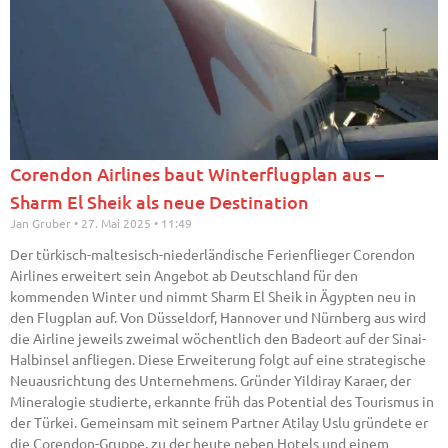
Corendon Airlines baut Winterflugplan aus –
Sharm El Sheik als neue Destination
Jan Gruber
27. Mai 2025
11:49
Der türkisch-maltesisch-niederländische Ferienflieger Corendon
Airlines erweitert sein Angebot ab Deutschland für den
kommenden Winter und nimmt Sharm El Sheik in Ägypten neu in
den Flugplan auf. Von Düsseldorf, Hannover und Nürnberg aus wird
die Airline jeweils zweimal wöchentlich den Badeort auf der Sinai-
Halbinsel anfliegen. Diese Erweiterung folgt auf eine strategische
Neuausrichtung des Unternehmens. Gründer Yildiray Karaer, der
Mineralogie studierte, erkannte früh das Potential des Tourismus in
der Türkei. Gemeinsam mit seinem Partner Atilay Uslu gründete er
die Corendon-Gruppe, zu der heute neben Hotels und einem