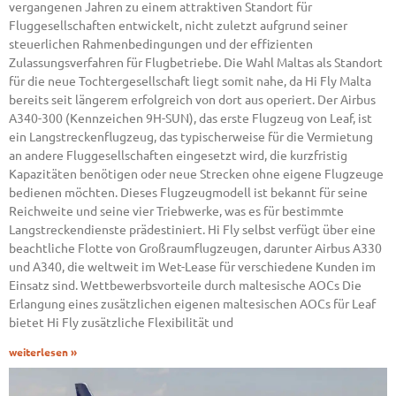
vergangenen Jahren zu einem attraktiven Standort für
Fluggesellschaften entwickelt, nicht zuletzt aufgrund seiner
steuerlichen Rahmenbedingungen und der effizienten
Zulassungsverfahren für Flugbetriebe. Die Wahl Maltas als Standort
für die neue Tochtergesellschaft liegt somit nahe, da Hi Fly Malta
bereits seit längerem erfolgreich von dort aus operiert. Der Airbus
A340-300 (Kennzeichen 9H-SUN), das erste Flugzeug von Leaf, ist
ein Langstreckenflugzeug, das typischerweise für die Vermietung
an andere Fluggesellschaften eingesetzt wird, die kurzfristig
Kapazitäten benötigen oder neue Strecken ohne eigene Flugzeuge
bedienen möchten. Dieses Flugzeugmodell ist bekannt für seine
Reichweite und seine vier Triebwerke, was es für bestimmte
Langstreckendienste prädestiniert. Hi Fly selbst verfügt über eine
beachtliche Flotte von Großraumflugzeugen, darunter Airbus A330
und A340, die weltweit im Wet-Lease für verschiedene Kunden im
Einsatz sind. Wettbewerbsvorteile durch maltesische AOCs Die
Erlangung eines zusätzlichen eigenen maltesischen AOCs für Leaf
bietet Hi Fly zusätzliche Flexibilität und
weiterlesen »