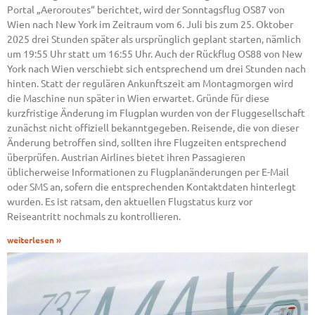
Portal „Aeroroutes“ berichtet, wird der Sonntagsflug OS87 von
Wien nach New York im Zeitraum vom 6. Juli bis zum 25. Oktober
2025 drei Stunden später als ursprünglich geplant starten, nämlich
um 19:55 Uhr statt um 16:55 Uhr. Auch der Rückflug OS88 von New
York nach Wien verschiebt sich entsprechend um drei Stunden nach
hinten. Statt der regulären Ankunftszeit am Montagmorgen wird
die Maschine nun später in Wien erwartet. Gründe für diese
kurzfristige Änderung im Flugplan wurden von der Fluggesellschaft
zunächst nicht offiziell bekanntgegeben. Reisende, die von dieser
Änderung betroffen sind, sollten ihre Flugzeiten entsprechend
überprüfen. Austrian Airlines bietet ihren Passagieren
üblicherweise Informationen zu Flugplanänderungen per E-Mail
oder SMS an, sofern die entsprechenden Kontaktdaten hinterlegt
wurden. Es ist ratsam, den aktuellen Flugstatus kurz vor
Reiseantritt nochmals zu kontrollieren.
weiterlesen »