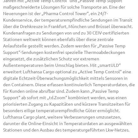
Jahren mit „Active Temp Control“ und „Passive Temp Support“
maßgeschneiderte Lösungen für solche Transporte an. Eine der
Neuerungen ist der „Pharma Control Tower“, ein 24/7-
Kundenservice, der temperaturempfindliche Sendungen im Transit
über die Drehkreuze in Frankfurt, München und Brüssel überwacht.
Kundenanfragen zu Sendungen von und zu 30 CEIV-zertifizierten
Stationen weltweit können ebenfalls über diese zentrale
Anlaufstelle gestellt werden. Zudem werden für „Passive Temp
Support“-Sendungen kostenfrei spezielle Thermoabdeckungen
eingesetzt, die zusätzlichen Schutz vor extremen
Außentemperaturen beim Umschlag bieten. Mit „smartULD“
erweitert Lufthansa Cargo optional zu „Active Temp Control“ eine
digitale Echtzeit-Überwachungsmöglichkeit mittels Sensoren in
den Containern. Diese erfassen kontinuierlich Temperaturdaten, die
für Kunden online abrufbar sind. Zudem kann „Passive Temp
Support“ ab sofort mit „td.Zoom“ kombiniert werden, was einen
priorisierten Zugang zu Kapazitäten und kürzere Transitzeiten für
besonders eilige temperaturempfindliche Güter ermöglicht.
Lufthansa Cargo plant, weitere Verbesserungen umzusetzen,
darunter die Online-Einsicht in Temperaturdaten an ausgewählten
Stationen und den Ausbau des temperaturgeführten Lkw-Netzes.