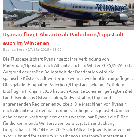
Ryanair fliegt Alicante ab Paderborn/Lippstadt
auch im Winter an
Belinda Borg
27. Mai 2025
15:02
Die Fluggesellschaft Ryanair setzt ihre Verbindung von
Paderborn/Lippstadt nach Alicante auch im Winter 2025/2026 fort.
Aufgrund der großen Beliebtheit der Destination wird die
spanische Küstenstadt weiterhin zweimal wöchentlich angeflogen.
Dies gab der Flughafen Paderborn/Lippstadt bekannt. Seit dem
Erstflug im Frühjahr 2023 hat sich Alicante zu einem gefragten Ziel
für Reisende aus Ostwestfalen, Südwestfalen, Lippe und
angrenzenden Regionen entwickelt. Die Maschinen von Ryanair
nach Alicante sind demnach zumeist sehr gut ausgelastet. Um der
anhaltenden Nachfrage gerecht zu werden, hat Ryanair die Flüge
für die kommende Wintersaison bereits jetzt zur Buchung
freigeschaltet. Ab Oktober 2025 wird Alicante jeweils montags um
17:25 Uhr und freitags um 9:55 Uhr von Paderborn/Lippstadt aus