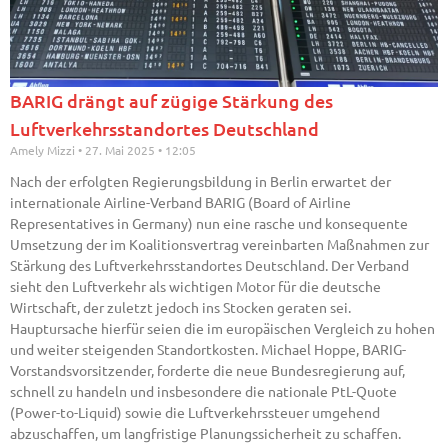
BARIG drängt auf zügige Stärkung des
Luftverkehrsstandortes Deutschland
Amely Mizzi
27. Mai 2025
12:05
Nach der erfolgten Regierungsbildung in Berlin erwartet der
internationale Airline-Verband BARIG (Board of Airline
Representatives in Germany) nun eine rasche und konsequente
Umsetzung der im Koalitionsvertrag vereinbarten Maßnahmen zur
Stärkung des Luftverkehrsstandortes Deutschland. Der Verband
sieht den Luftverkehr als wichtigen Motor für die deutsche
Wirtschaft, der zuletzt jedoch ins Stocken geraten sei.
Hauptursache hierfür seien die im europäischen Vergleich zu hohen
und weiter steigenden Standortkosten. Michael Hoppe, BARIG-
Vorstandsvorsitzender, forderte die neue Bundesregierung auf,
schnell zu handeln und insbesondere die nationale PtL-Quote
(Power-to-Liquid) sowie die Luftverkehrssteuer umgehend
abzuschaffen, um langfristige Planungssicherheit zu schaffen.