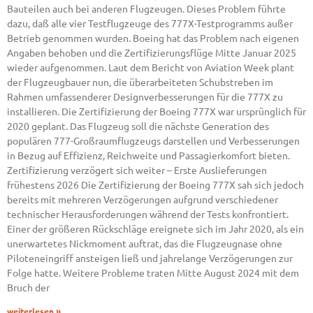
Bauteilen auch bei anderen Flugzeugen. Dieses Problem führte
dazu, daß alle vier Testflugzeuge des 777X-Testprogramms außer
Betrieb genommen wurden. Boeing hat das Problem nach eigenen
Angaben behoben und die Zertifizierungsflüge Mitte Januar 2025
wieder aufgenommen. Laut dem Bericht von Aviation Week plant
der Flugzeugbauer nun, die überarbeiteten Schubstreben im
Rahmen umfassenderer Designverbesserungen für die 777X zu
installieren. Die Zertifizierung der Boeing 777X war ursprünglich für
2020 geplant. Das Flugzeug soll die nächste Generation des
populären 777-Großraumflugzeugs darstellen und Verbesserungen
in Bezug auf Effizienz, Reichweite und Passagierkomfort bieten.
Zertifizierung verzögert sich weiter – Erste Auslieferungen
frühestens 2026 Die Zertifizierung der Boeing 777X sah sich jedoch
bereits mit mehreren Verzögerungen aufgrund verschiedener
technischer Herausforderungen während der Tests konfrontiert.
Einer der größeren Rückschläge ereignete sich im Jahr 2020, als ein
unerwartetes Nickmoment auftrat, das die Flugzeugnase ohne
Piloteneingriff ansteigen ließ und jahrelange Verzögerungen zur
Folge hatte. Weitere Probleme traten Mitte August 2024 mit dem
Bruch der
weiterlesen »