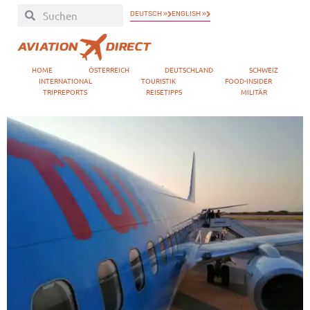
DEUTSCH »
ENGLISH »
HOME
ÖSTERREICH
DEUTSCHLAND
SCHWEIZ
INTERNATIONAL
TOURISTIK
FOOD-INSIDER
TRIPREPORTS
REISETIPPS
MILITÄR