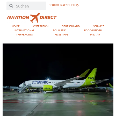
DEUTSCH »
ENGLISH »
HOME
ÖSTERREICH
DEUTSCHLAND
SCHWEIZ
INTERNATIONAL
TOURISTIK
FOOD-INSIDER
TRIPREPORTS
REISETIPPS
MILITÄR