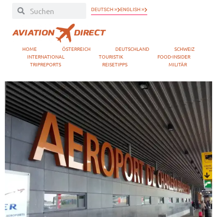
DEUTSCH »
ENGLISH »
HOME
ÖSTERREICH
DEUTSCHLAND
SCHWEIZ
INTERNATIONAL
TOURISTIK
FOOD-INSIDER
TRIPREPORTS
REISETIPPS
MILITÄR