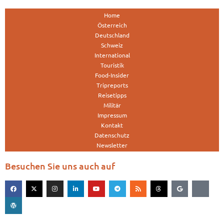
Home
Österreich
Deutschland
Schweiz
International
Touristik
Food-Insider
Tripreports
Reisetipps
Militär
Impressum
Kontakt
Datenschutz
Newsletter
Besuchen Sie uns auch auf