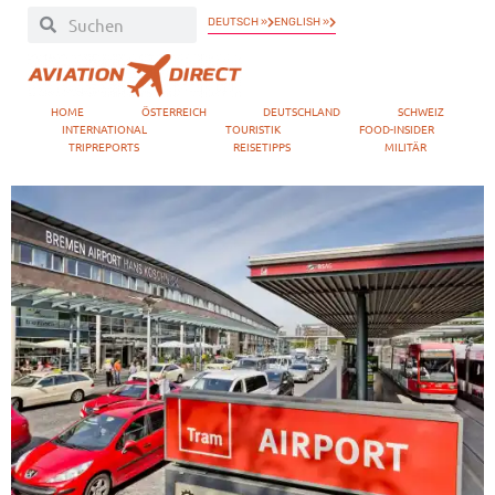
DEUTSCH »
ENGLISH »
HOME
ÖSTERREICH
DEUTSCHLAND
SCHWEIZ
INTERNATIONAL
TOURISTIK
FOOD-INSIDER
TRIPREPORTS
REISETIPPS
MILITÄR