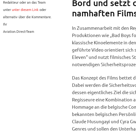
Bord und setzt 
Redakteur oder an das Team
unter
unter diesem Link
oder
namhaften Film
alternativ über die Kommentare.
Ihr
In Zusammenarbeit mit den Regis
Aviation.Direct-Team
Produktionen wie „Bad Boys for
klassische Kinoelemente in den 
geführte Video orientiert sich 
Eleven“ und nutzt filmisches S
notwendigen Sicherheitsproze
Das Konzept des Films bettet d
Dabei werden die Sicherheitsvo
dessen eigentliches Ziel die si
Regisseure eine Kombination a
Hommage an die belgische Comi
bekannten belgischen Persönlic
Claude Musungayi und Cyra Gwy
Genres und sollen den Unterha