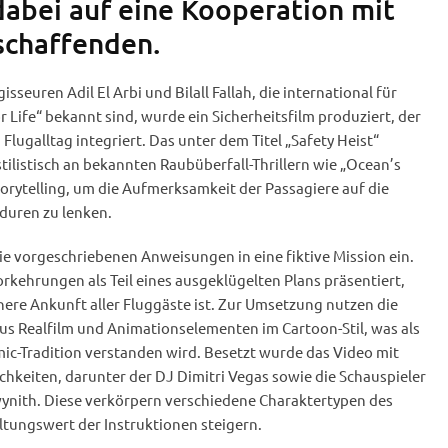
dabei auf eine Kooperation mit
schaffenden.
seuren Adil El Arbi und Bilall Fallah, die international für
 Life“ bekannt sind, wurde ein Sicherheitsfilm produziert, der
Flugalltag integriert. Das unter dem Titel „Safety Heist“
stilistisch an bekannten Raubüberfall-Thrillern wie „Ocean’s
torytelling, um die Aufmerksamkeit der Passagiere auf die
duren zu lenken.
ie vorgeschriebenen Anweisungen in eine fiktive Mission ein.
rkehrungen als Teil eines ausgeklügelten Plans präsentiert,
chere Ankunft aller Fluggäste ist. Zur Umsetzung nutzen die
us Realfilm und Animationselementen im Cartoon-Stil, was als
c-Tradition verstanden wird. Besetzt wurde das Video mit
hkeiten, darunter der DJ Dimitri Vegas sowie die Schauspieler
nith. Diese verkörpern verschiedene Charaktertypen des
ltungswert der Instruktionen steigern.