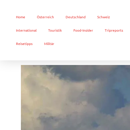
Home
Österreich
Deutschland
Schweiz
International
Touristik
Food-Insider
Tripreports
Reisetipps
Militär