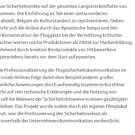
eue Sicherheitsvideo auf der gesamten Langstreckenflotte von
kommen. Die Einführung ist Teil einer umfassenderen
 abzielt, Belgien als Kulturstandort zu repräsentieren. Neben
cht sich die Airline durch das dynamische Tempo und den
Konzentration der Fluggäste bei der Vermittlung kritischer
hter werten solche Produktionen als Mittel zur Markenbildung,
unehmend durch kreative Bordprodukte von Mitbewerbern
iererlebnis bereits vor dem Start aufzuwerten.
die Professionalisierung der Flugsicherheitskommunikation im
russels Airlines folgt damit dem Beispiel anderer großer
mmliche Anweisungen durch aufwendig inszenierte Kurzfilme
cht auf rein technische Erklärungen und die Nutzung von
soll die Relevanz der Sicherheitshinweise in einem gesättigten
eiben. Das Projekt wurde zudem durch ein eigenes Filmplakat
nzt, was die Positionierung des Sicherheitsvideos als
k innerhalb der Unternehmenskommunikation verdeutlicht.