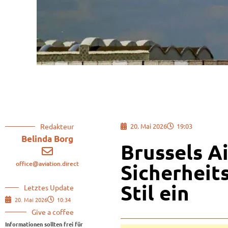
Redakteur
20. Mai 2026
19:03
Belinda Borg
Brussels Ai
office@aviation.direct
Sicherheit
Stil ein
Letztes Update
20. Mai 2026
10:34
Give a coffee
Informationen sollten frei für