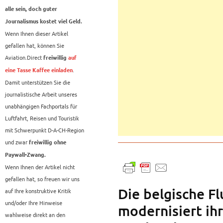
alle sein, doch guter
Journalismus kostet viel Geld.
Wenn Ihnen dieser Artikel
gefallen hat, können Sie
Aviation.Direct
freiwillig
auf
.
eine Tasse Kaffee einladen
Damit unterstützen Sie die
journalistische Arbeit unseres
unabhängigen Fachportals für
Luftfahrt, Reisen und Touristik
mit Schwerpunkt D-A-CH-Region
und zwar
freiwillig ohne
Paywall-Zwang.
Wenn Ihnen der Artikel nicht
gefallen hat, so freuen wir uns
Die belgische Fl
auf Ihre konstruktive Kritik
und/oder Ihre Hinweise
modernisiert ih
wahlweise direkt an den