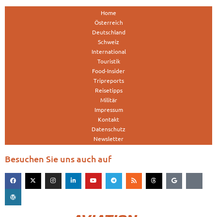
Home
Österreich
Deutschland
Schweiz
International
Touristik
Food-Insider
Tripreports
Reisetipps
Militär
Impressum
Kontakt
Datenschutz
Newsletter
Besuchen Sie uns auch auf