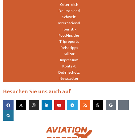
Österreich
Deutschland
Schweiz
International
Touristik
Food-Insider
Tripreports
Reisetipps
Militär
Impressum
Kontakt
Datenschutz
Newsletter
Besuchen Sie uns auch auf