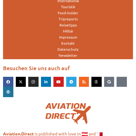
International
Touristik
Food-Insider
Tripreports
Reisetipps
Militär
Impressum
Kontakt
Datenschutz
Newsletter
Besuchen Sie uns auch auf
is published with love in
and
Aviation.Direct