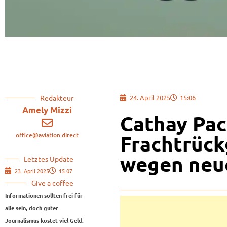
Redakteur
24. April 2025
15:06
Amely Mizzi
Cathay Pac
office@aviation.direct
Frachtrück
wegen neue
Letztes Update
23. April 2025
15:07
Give a coffee
Informationen sollten frei für
alle sein, doch guter
Journalismus kostet viel Geld.