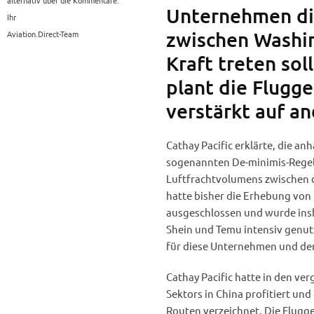
alternativ über die Kommentare.
Unternehmen di
Ihr
zwischen Washin
Aviation.Direct-Team
Kraft treten sol
plant die Flugge
verstärkt auf a
Cathay Pacific erklärte, die a
sogenannten De-minimis-Regel
Luftfrachtvolumens zwischen 
hatte bisher die Erhebung von
ausgeschlossen und wurde in
Shein und Temu intensiv genu
für diese Unternehmen und der
Cathay Pacific hatte in den 
Sektors in China profitiert un
Routen verzeichnet. Die Flugge