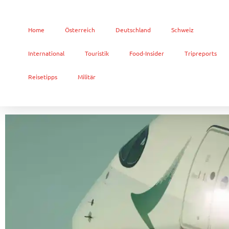
Home
Österreich
Deutschland
Schweiz
International
Touristik
Food-Insider
Tripreports
Reisetipps
Militär