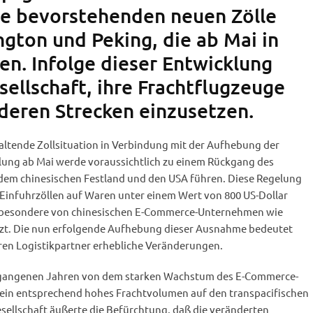
e bevorstehenden neuen Zölle
gton und Peking, die ab Mai in
len. Infolge dieser Entwicklung
sellschaft, ihre Frachtflugzeuge
nderen Strecken einzusetzen.
nhaltende Zollsituation in Verbindung mit der Aufhebung der
ung ab Mai werde voraussichtlich zu einem Rückgang des
dem chinesischen Festland und den USA führen. Diese Regelung
 Einfuhrzöllen auf Waren unter einem Wert von 800 US-Dollar
sbesondere von chinesischen E-Commerce-Unternehmen wie
tzt. Die nun erfolgende Aufhebung dieser Ausnahme bedeutet
en Logistikpartner erhebliche Veränderungen.
vergangenen Jahren von dem starken Wachstum des E-Commerce-
d ein entsprechend hohes Frachtvolumen auf den transpacifischen
sellschaft äußerte die Befürchtung, daß die veränderten