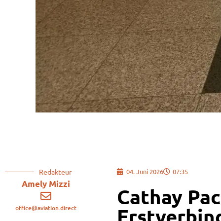
Redakteur
04. Juni 2026
07:35
Amely Mizzi
Cathay Pac
office@aviation.direct
Erstverbin