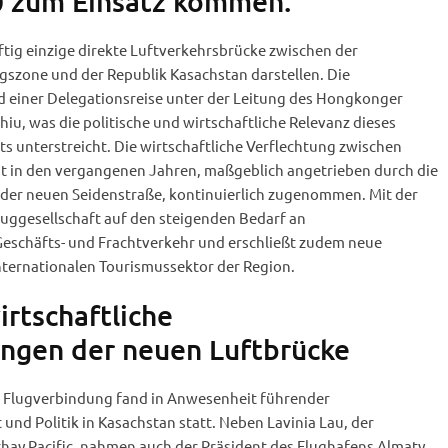
0 zum Einsatz kommen.
tig einzige direkte Luftverkehrsbrücke zwischen der
szone und der Republik Kasachstan darstellen. Die
 einer Delegationsreise unter der Leitung des Hongkonger
iu, was die politische und wirtschaftliche Relevanz dieses
ts unterstreicht. Die wirtschaftliche Verflechtung zwischen
t in den vergangenen Jahren, maßgeblich angetrieben durch die
e der neuen Seidenstraße, kontinuierlich zugenommen. Mit der
luggesellschaft auf den steigenden Bedarf an
Geschäfts- und Frachtverkehr und erschließt zudem neue
nternationalen Tourismussektor der Region.
irtschaftliche
gen der neuen Luftbrücke
r Flugverbindung fand in Anwesenheit führender
und Politik in Kasachstan statt. Neben Lavinia Lau, der
hay Pacific, nahmen auch der Präsident des Flughafens Almaty,