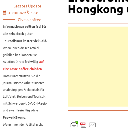
Hongkong 
Letztes Update
3. Juni 2026
12:31
Give a coffee
Informationen sollten frei für
alle sein, doch guter
Journalismus kostet viel Geld.
Wenn Ihnen dieser Artikel
gefallen hat, können Sie
Aviation.Direct
freiwillig
auf
.
eine Tasse Kaffee einladen
Damit unterstützen Sie die
journalistische Arbeit unseres
unabhängigen Fachportals für
Luftfahrt, Reisen und Touristik
mit Schwerpunkt D-A-CH-Region
und zwar
freiwillig ohne
Paywall-Zwang.
Wenn Ihnen der Artikel nicht