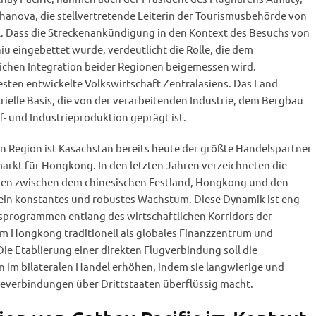
hanova, die stellvertretende Leiterin der Tourismusbehörde von
l. Dass die Streckenankündigung in den Kontext des Besuchs von
u eingebettet wurde, verdeutlicht die Rolle, die dem
lichen Integration beider Regionen beigemessen wird.
testen entwickelte Volkswirtschaft Zentralasiens. Das Land
trielle Basis, die von der verarbeitenden Industrie, dem Bergbau
- und Industrieproduktion geprägt ist.
en Region ist Kasachstan bereits heute der größte Handelspartner
rkt für Hongkong. In den letzten Jahren verzeichneten die
nen zwischen dem chinesischen Festland, Hongkong und den
 ein konstantes und robustes Wachstum. Diese Dynamik ist eng
nsprogrammen entlang des wirtschaftlichen Korridors der
em Hongkong traditionell als globales Finanzzentrum und
Die Etablierung einer direkten Flugverbindung soll die
 im bilateralen Handel erhöhen, indem sie langwierige und
everbindungen über Drittstaaten überflüssig macht.