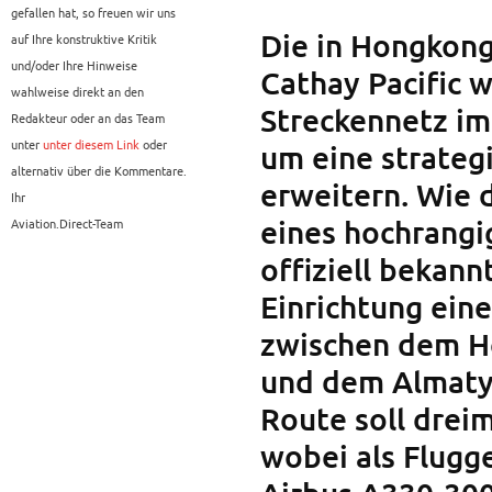
gefallen hat, so freuen wir uns
Die in Hongkong
auf Ihre konstruktive Kritik
und/oder Ihre Hinweise
Cathay Pacific w
wahlweise direkt an den
Streckennetz im
Redakteur oder an das Team
unter
unter diesem Link
oder
um eine strateg
alternativ über die Kommentare.
erweitern. Wie
Ihr
eines hochrangi
Aviation.Direct-Team
offiziell bekann
Einrichtung ein
zwischen dem Ho
und dem Almaty 
Route soll drei
wobei als Flugg