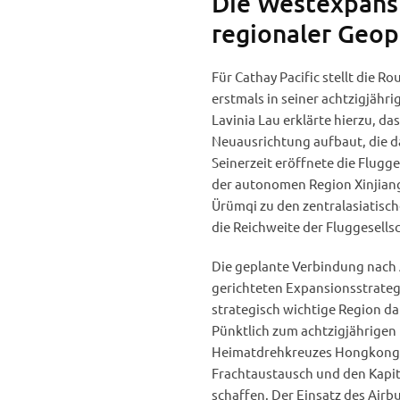
Die Westexpansi
regionaler Geop
Für Cathay Pacific stellt die 
erstmals in seiner achtzigjähri
Lavinia Lau erklärte hierzu, das
Neuausrichtung aufbaut, die d
Seinerzeit eröffnete die Flugg
der autonomen Region Xinjian
Ürümqi zu den zentralasiatisch
die Reichweite der Fluggesells
Die geplante Verbindung nach A
gerichteten Expansionsstrateg
strategisch wichtige Region dar
Pünktlich zum achtzigjährigen
Heimatdrehkreuzes Hongkong n
Frachtaustausch und den Kapita
schaffen. Der Einsatz des Airb