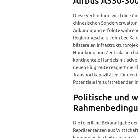
Airbus A330-30
Diese Verbindung wird die künf
chinesischen Sonderverwaltung
Ankündigung erfolgte während
Regierungschefs John Lee Ka-ch
bilateralen Infrastrukturprojek
Hongkong und Zentralasien ha
kontinentale Handelsinitiativ
neuen Flugroute reagiert die F
Transportkapazitäten für den 
Potenziale im aufstrebenden i
Politische und w
Rahmenbedingun
Die feierliche Bekanntgabe de
Repräsentanten aus Wirtschaft 
kommerziellen Leiterin von Cat