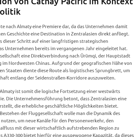
on von Cathay Pacific im Kontext
olitik
Route nach Almaty eine Premiere dar, da das Unternehmen damit
gen Geschichte eine Destination in Zentralasien direkt anfliegt.
s dieser Schritt auf einer langfristigen strategischen
as Unternehmen bereits im vergangenen Jahr eingeleitet hat.
esellschaft eine Direktverbindung nach Ürümqi, der Hauptstadt
g im Nordwesten Chinas. Aufgrund der geografischen Nähe von
en Staaten diente diese Route als logistisches Sprungbrett, um
chaft entlang der Seidenstraßen-Korridore auszuweiten.
lmaty ist somit die logische Fortsetzung einer westwärts
ie. Die Unternehmensführung betont, dass Zentralasien eine
stellt, die erhebliche geschäftliche Möglichkeiten bietet.
 Bestehen der Fluggesellschaft wolle man die Dynamik des
utzen, um neue Kanäle für den Personenverkehr, den
lfluss mit dieser wirtschaftlich aufstrebenden Region zu
us A330-300 bietet hierfür eine ausgewogene Kapazität, da dieses