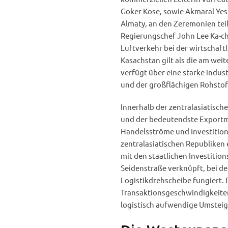
Goker Kose, sowie Akmaral Yes
Almaty, an den Zeremonien tei
Regierungschef John Lee Ka-chi
Luftverkehr bei der wirtschaft
Kasachstan gilt als die am wei
verfügt über eine starke indus
und der großflächigen Rohstoff
Innerhalb der zentralasiatisch
und der bedeutendste Exportma
Handelsströme und Investitio
zentralasiatischen Republiken
mit den staatlichen Investitio
Seidenstraße verknüpft, bei d
Logistikdrehscheibe fungiert. 
Transaktionsgeschwindigkeiten
logistisch aufwendige Umsteig