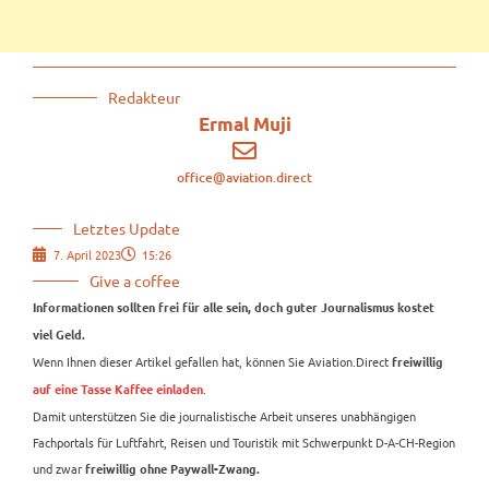
Redakteur
Ermal Muji
office@aviation.direct
Letztes Update
7. April 2023
15:26
Give a coffee
Informationen sollten frei für alle sein, doch guter Journalismus kostet
viel Geld.
Wenn Ihnen dieser Artikel gefallen hat, können Sie Aviation.Direct
freiwillig
.
auf eine Tasse Kaffee einladen
Damit unterstützen Sie die journalistische Arbeit unseres unabhängigen
Fachportals für Luftfahrt, Reisen und Touristik mit Schwerpunkt D-A-CH-Region
und zwar
freiwillig ohne Paywall-Zwang.