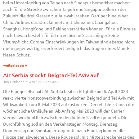
beim Umsteigeflug von Taipeh nach Singapur bemerkbar machen:
auch für die Strecke zwischen Taipeh und Singapur sollen in der
Zukunft die drei Klassen zur Auswahl stehen. Darüber hinaus hat
China Airlines das Streckennetz mit Shenzhen, Guangzhou,
Shanghai, HongKong und Peking verstärken können. Für die Einreise
nach Taiwan besteht für österreichische Staatsbürger keine
Visumpflicht. Corona-Einschränkungen im Taiwan sind ebenso nicht
mehr gegenwärtig, es erfordert lediglich das Tragen eines Mund-
Nasen-Schutz.
weiterlesen »
Air Serbia stockt Belgrad-Tel Aviv auf
Jan Gruber
7. April 2023
14:06
Die Fluggesellschaft Air Serbia beabsichtigt die am 6. April 2023
reaktivierte Nonstopverbindung zwischen Belgrad und Tel Aviv mit
Wirksamkeit zum 8. Mai 2023 aufzustocken. Derzeit bietet man drei
wöchentliche Umläufe an. Ab Anfang Mai 2023 will der Carrier
viermal wöchentlich zwischen den beiden Städten pendeln. Die
Durchführung soll an den Verkehrstagen Montag, Dienstag,
Donnerstag und Sonntag erfolgen. Je nach Flugtag können die
Flugzeiten abweichen. Diese Route soll mit Mittelstreckenjets des