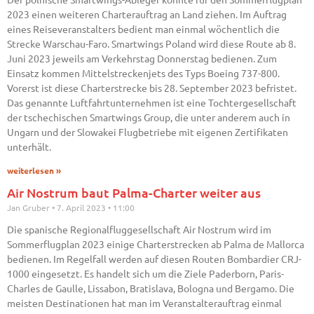
2023 einen weiteren Charterauftrag an Land ziehen. Im Auftrag
eines Reiseveranstalters bedient man einmal wöchentlich die
Strecke Warschau-Faro. Smartwings Poland wird diese Route ab 8.
Juni 2023 jeweils am Verkehrstag Donnerstag bedienen. Zum
Einsatz kommen Mittelstreckenjets des Typs Boeing 737-800.
Vorerst ist diese Charterstrecke bis 28. September 2023 befristet.
Das genannte Luftfahrtunternehmen ist eine Tochtergesellschaft
der tschechischen Smartwings Group, die unter anderem auch in
Ungarn und der Slowakei Flugbetriebe mit eigenen Zertifikaten
unterhält.
weiterlesen »
Air Nostrum baut Palma-Charter weiter aus
Jan Gruber
7. April 2023
11:00
Die spanische Regionalfluggesellschaft Air Nostrum wird im
Sommerflugplan 2023 einige Charterstrecken ab Palma de Mallorca
bedienen. Im Regelfall werden auf diesen Routen Bombardier CRJ-
1000 eingesetzt. Es handelt sich um die Ziele Paderborn, Paris-
Charles de Gaulle, Lissabon, Bratislava, Bologna und Bergamo. Die
meisten Destinationen hat man im Veranstalterauftrag einmal