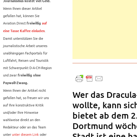
Journalismus kostet viel Geld.
Wenn Ihnen dieser Artikel
gefallen hat, können Sie
Aviation.Direct
freiwillig
auf
.
eine Tasse Kaffee einladen
Damit unterstützen Sie die
journalistische Arbeit unseres
unabhängigen Fachportals für
Luftfahrt, Reisen und Touristik
mit Schwerpunkt D-A-CH-Region
und zwar
freiwillig ohne
Paywall-Zwang.
Wenn Ihnen der Artikel nicht
Wer das Dracula
gefallen hat, so freuen wir uns
wollte, kann sic
auf Ihre konstruktive Kritik
und/oder Ihre Hinweise
bietet ab dem 2
wahlweise direkt an den
Dortmund wöchen
Redakteur oder an das Team
Stadt ist eine 
unter
unter diesem Link
oder