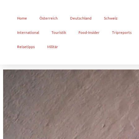
Home
Österreich
Deutschland
Schweiz
International
Touristik
Food-Insider
Tripreports
Reisetipps
Militär