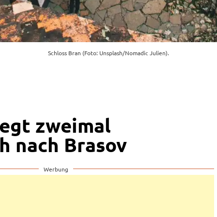
Schloss Bran (Foto: Unsplash/Nomadic Julien).
iegt zweimal
h nach Brasov
Werbung