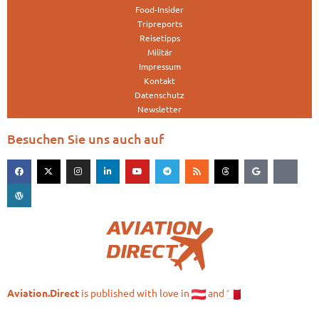
Food-Insider
Tripreports
Reisetipps
Militär
Impressum
Kontakt
Datenschutz
Newsletter
Besuchen Sie uns auch auf
is published with love in
and
Aviation.Direct