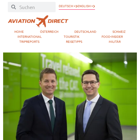
DEUTSCH »
ENGLISH »
HOME
ÖSTERREICH
DEUTSCHLAND
SCHWEIZ
INTERNATIONAL
TOURISTIK
FOOD-INSIDER
TRIPREPORTS
REISETIPPS
MILITÄR