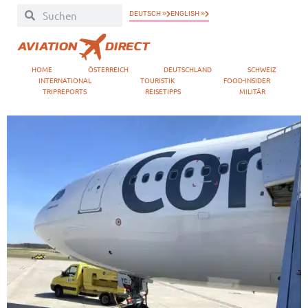
DEUTSCH »
ENGLISH »
HOME
ÖSTERREICH
DEUTSCHLAND
SCHWEIZ
INTERNATIONAL
TOURISTIK
FOOD-INSIDER
TRIPREPORTS
REISETIPPS
MILITÄR