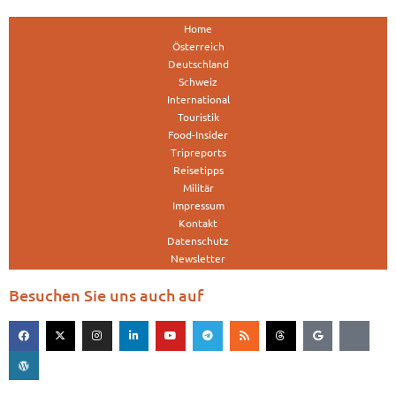
Home
Österreich
Deutschland
Schweiz
International
Touristik
Food-Insider
Tripreports
Reisetipps
Militär
Impressum
Kontakt
Datenschutz
Newsletter
Besuchen Sie uns auch auf