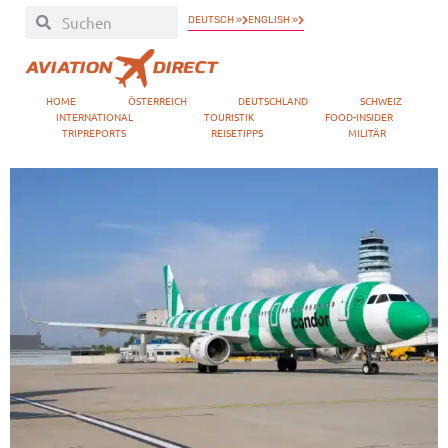
DEUTSCH »
ENGLISH »
HOME
ÖSTERREICH
DEUTSCHLAND
SCHWEIZ
INTERNATIONAL
TOURISTIK
FOOD-INSIDER
TRIPREPORTS
REISETIPPS
MILITÄR