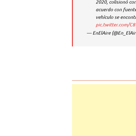
2020, colisionó co
acuerdo con fuente
vehículo se encontr
pic.twitter.com/C8
— EnElAire (@En_ElAi