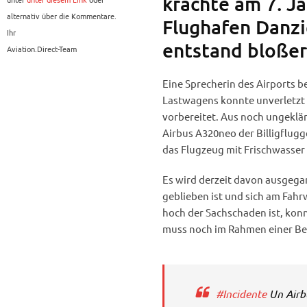
krachte am 7. J
alternativ über die Kommentare.
Flughafen Danzi
Ihr
entstand bloßer
Aviation.Direct-Team
Eine Sprecherin des Airports b
Lastwagens konnte unverletzt 
vorbereitet. Aus noch ungeklä
Airbus A320neo der Billigflugg
das Flugzeug mit Frischwasser 
Es wird derzeit davon ausgega
geblieben ist und sich am Fahr
hoch der Sachschaden ist, konn
muss noch im Rahmen einer Be
#Incidente
Un Airb