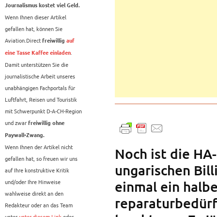
Journalismus kostet viel Geld.
Wenn Ihnen dieser Artikel
gefallen hat, können Sie
Aviation.Direct
freiwillig
auf
.
eine Tasse Kaffee einladen
Damit unterstützen Sie die
journalistische Arbeit unseres
unabhängigen Fachportals für
Luftfahrt, Reisen und Touristik
mit Schwerpunkt D-A-CH-Region
und zwar
freiwillig ohne
Paywall-Zwang.
Wenn Ihnen der Artikel nicht
Noch ist die HA
gefallen hat, so freuen wir uns
ungarischen Bill
auf Ihre konstruktive Kritik
und/oder Ihre Hinweise
einmal ein halbe
wahlweise direkt an den
reparaturbedürf
Redakteur oder an das Team
unter
unter diesem Link
oder