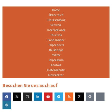
Home
Österreich
Deutschland
Schweiz
International
Touristik
Food-Insider
Tripreports
Reisetipps
Militär
Impressum
Kontakt
Datenschutz
Newsletter
Besuchen Sie uns auch auf