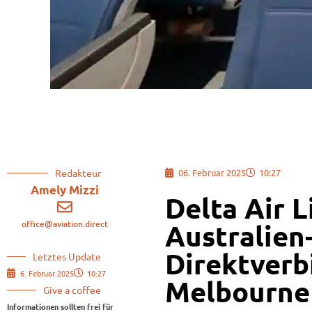
Redakteur
06. Februar 2025
10:27
Amely Mizzi
Delta Air L
office@aviation.direct
Australien
Direktverb
Letztes Update
6. Februar 2025
10:27
Melbourne
Give a coffee
Informationen sollten frei für