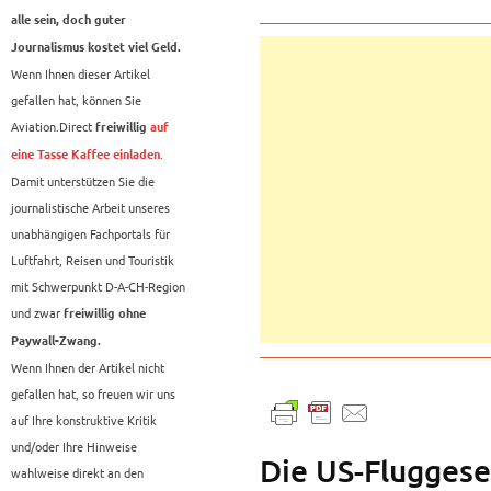
alle sein, doch guter
Journalismus kostet viel Geld.
Wenn Ihnen dieser Artikel
gefallen hat, können Sie
Aviation.Direct
freiwillig
auf
.
eine Tasse Kaffee einladen
Damit unterstützen Sie die
journalistische Arbeit unseres
unabhängigen Fachportals für
Luftfahrt, Reisen und Touristik
mit Schwerpunkt D-A-CH-Region
und zwar
freiwillig ohne
Paywall-Zwang.
Wenn Ihnen der Artikel nicht
gefallen hat, so freuen wir uns
auf Ihre konstruktive Kritik
und/oder Ihre Hinweise
Die US-Fluggese
wahlweise direkt an den