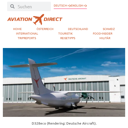
DEUTSCH »
ENGLISH »
HOME
ÖSTERREICH
DEUTSCHLAND
SCHWEIZ
INTERNATIONAL
TOURISTIK
FOOD-INSIDER
TRIPREPORTS
REISETIPPS
MILITÄR
D328eco (Rendering: Deutsche Aircraft).