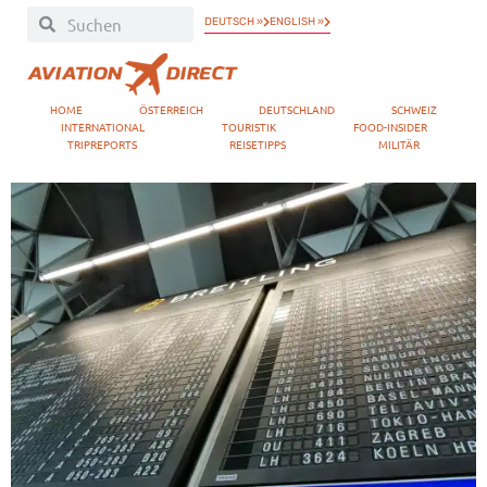
DEUTSCH »
ENGLISH »
HOME
ÖSTERREICH
DEUTSCHLAND
SCHWEIZ
INTERNATIONAL
TOURISTIK
FOOD-INSIDER
TRIPREPORTS
REISETIPPS
MILITÄR