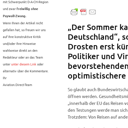
mit Schwerpunkt D-A-CH-Region
und zwar
freiwillig ohne
Paywall-Zwang.
Wenn Ihnen der Artikel nicht
„Der Sommer ka
gefallen hat, so freuen wir uns
Deutschland“, so
auf Ihre konstruktive Kritik
und/oder Ihre Hinweise
Drosten erst kür
wahlweise direkt an den
Politiker und Vi
Redakteur oder an das Team
bevorstehenden
unter
unter diesem Link
oder
alternativ über die Kommentare.
optimistischere
Ihr
Aviation.Direct-Team
So glaubt auch Bundeswirtscha
öffnen werden. Gesundheitsmin
„innerhalb der EU das Reisen v
den Testungen werde man sich
Trotzdem: Von Reisen auf ander