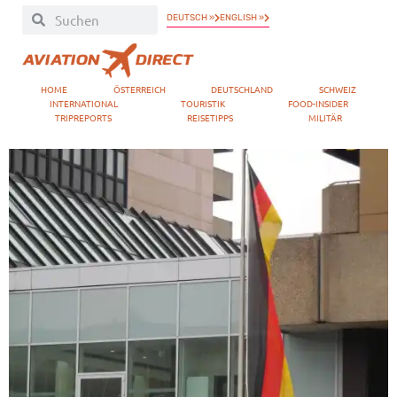
DEUTSCH »
ENGLISH »
HOME
ÖSTERREICH
DEUTSCHLAND
SCHWEIZ
INTERNATIONAL
TOURISTIK
FOOD-INSIDER
TRIPREPORTS
REISETIPPS
MILITÄR