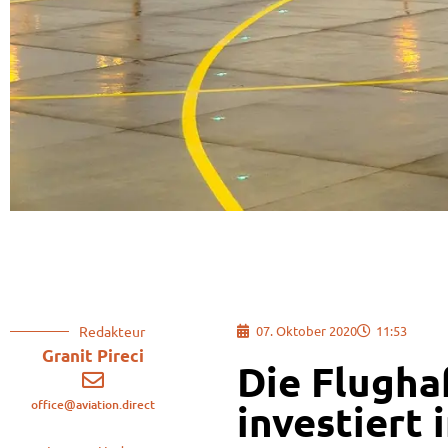
Redakteur
07. Oktober 2020
11:53
Granit Pireci
Die Flugha
office@aviation.direct
investiert 