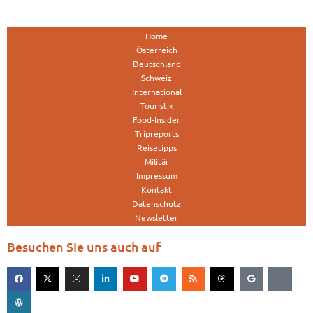
Home
Österreich
Deutschland
Schweiz
International
Touristik
Food-Insider
Tripreports
Reisetipps
Militär
Impressum
Kontakt
Datenschutz
Newsletter
Besuchen Sie uns auch auf