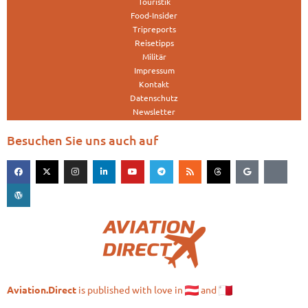
Touristik
Food-Insider
Tripreports
Reisetipps
Militär
Impressum
Kontakt
Datenschutz
Newsletter
Besuchen Sie uns auch auf
is published with love in
and
Aviation.Direct