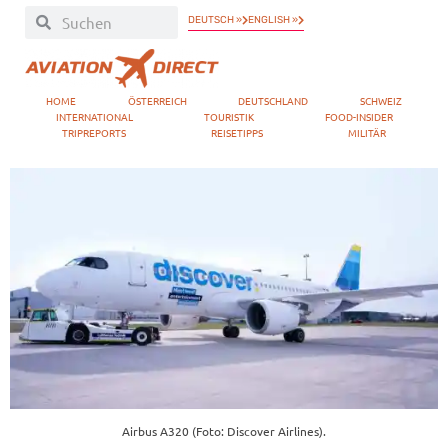
DEUTSCH »
ENGLISH »
HOME
ÖSTERREICH
DEUTSCHLAND
SCHWEIZ
INTERNATIONAL
TOURISTIK
FOOD-INSIDER
TRIPREPORTS
REISETIPPS
MILITÄR
Airbus A320 (Foto: Discover Airlines).