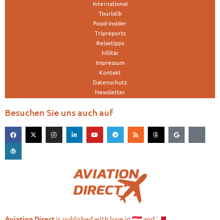
International
Touristik
Food-Insider
Tripreports
Reisetipps
Militär
Impressum
Kontakt
Datenschutz
Newsletter
Besuchen Sie uns auch auf
is published with love in
and
Aviation.Direct