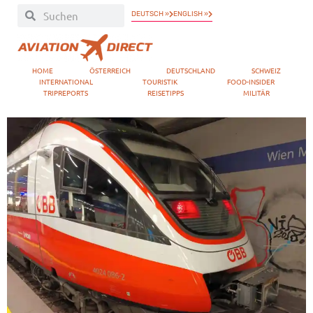
DEUTSCH »
ENGLISH »
HOME
ÖSTERREICH
DEUTSCHLAND
SCHWEIZ
INTERNATIONAL
TOURISTIK
FOOD-INSIDER
TRIPREPORTS
REISETIPPS
MILITÄR