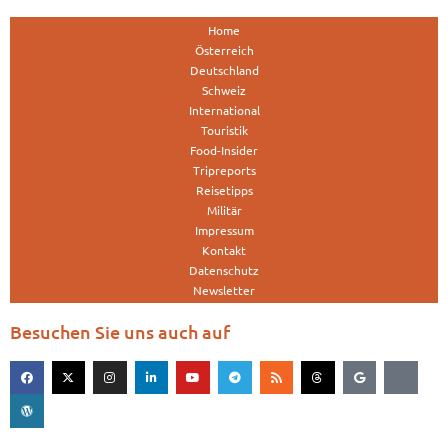
Home
Österreich
Deutschland
Schweiz
International
Touristik
Food-Insider
Tripreports
Reisetipps
Militär
Impressum
Kontakt
Datenschutz
Newsletter
Besuchen Sie uns auch auf