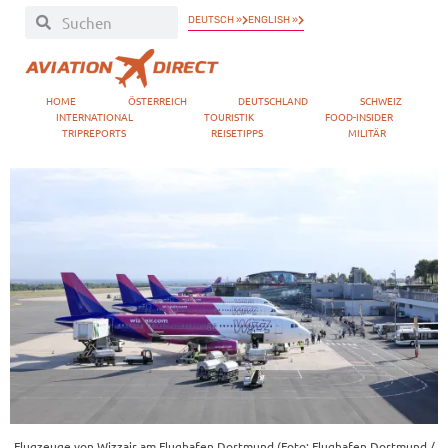
DEUTSCH »
ENGLISH »
HOME
ÖSTERREICH
DEUTSCHLAND
SCHWEIZ
INTERNATIONAL
TOURISTIK
FOOD-INSIDER
TRIPREPORTS
REISETIPPS
MILITÄR
Flugzeuge von Wizzair am Flughafen Dortmund (Foto: Flughafen Dortmund /