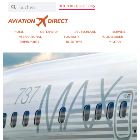
DEUTSCH »
ENGLISH »
HOME
ÖSTERREICH
DEUTSCHLAND
SCHWEIZ
INTERNATIONAL
TOURISTIK
FOOD-INSIDER
TRIPREPORTS
REISETIPPS
MILITÄR