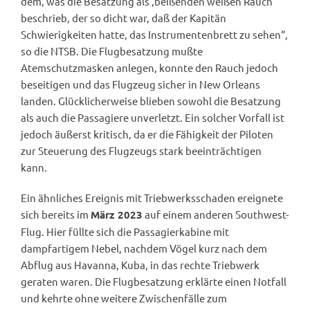
dem, was die Besatzung als ‚beißenden weißen Rauch‘
beschrieb, der so dicht war, daß der Kapitän
Schwierigkeiten hatte, das Instrumentenbrett zu sehen“,
so die NTSB. Die Flugbesatzung mußte
Atemschutzmasken anlegen, konnte den Rauch jedoch
beseitigen und das Flugzeug sicher in New Orleans
landen. Glücklicherweise blieben sowohl die Besatzung
als auch die Passagiere unverletzt. Ein solcher Vorfall ist
jedoch äußerst kritisch, da er die Fähigkeit der Piloten
zur Steuerung des Flugzeugs stark beeinträchtigen
kann.
Ein ähnliches Ereignis mit Triebwerksschaden ereignete
sich bereits im
auf einem anderen Southwest-
März 2023
Flug. Hier füllte sich die Passagierkabine mit
dampfartigem Nebel, nachdem Vögel kurz nach dem
Abflug aus Havanna, Kuba, in das rechte Triebwerk
geraten waren. Die Flugbesatzung erklärte einen Notfall
und kehrte ohne weitere Zwischenfälle zum