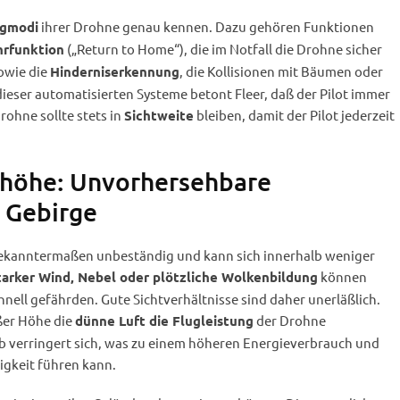
ihrer Drohne genau kennen. Dazu gehören Funktionen
ugmodi
(„Return to Home“), die im Notfall die Drohne sicher
rfunktion
owie die
, die Kollisionen mit Bäumen oder
Hinderniserkennung
dieser automatisierten Systeme betont Fleer, daß der Pilot immer
rohne sollte stets in
bleiben, damit der Pilot jederzeit
Sichtweite
ghöhe: Unvorhersehbare
 Gebirge
bekanntermaßen unbeständig und kann sich innerhalb weniger
können
tarker Wind, Nebel oder plötzliche Wolkenbildung
nell gefährden. Gute Sichtverhältnisse sind daher unerläßlich.
ßer Höhe die
der Drohne
dünne Luft die Flugleistung
eb verringert sich, was zu einem höheren Energieverbrauch und
igkeit führen kann.