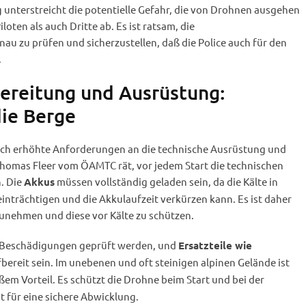
 unterstreicht die potentielle Gefahr, die von Drohnen ausgehen
loten als auch Dritte ab. Es ist ratsam, die
u zu prüfen und sicherzustellen, daß die Police auch für den
.
ereitung und Ausrüstung:
die Berge
 auch erhöhte Anforderungen an die technische Ausrüstung und
Thomas Fleer vom ÖAMTC rät, vor jedem Start die technischen
. Die
müssen vollständig geladen sein, da die Kälte in
Akkus
nträchtigen und die Akkulaufzeit verkürzen kann. Es ist daher
zunehmen und diese vor Kälte zu schützen.
f Beschädigungen geprüft werden, und
Ersatzteile wie
ffbereit sein. Im unebenen und oft steinigen alpinen Gelände ist
em Vorteil. Es schützt die Drohne beim Start und bei der
 für eine sichere Abwicklung.