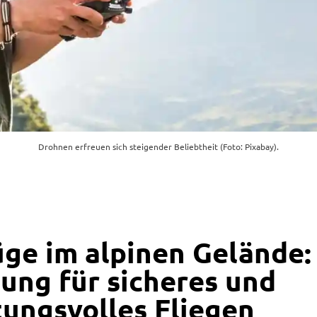
Drohnen erfreuen sich steigender Beliebtheit (Foto: Pixabay).
ge im alpinen Gelände:
tung für sicheres und
ungsvolles Fliegen