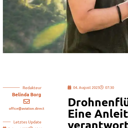
Redakteur
04. August 2025
07:30
Belinda Borg
Drohnenflü
office@aviation.direct
Eine Anlei
verantwort
Letztes Update