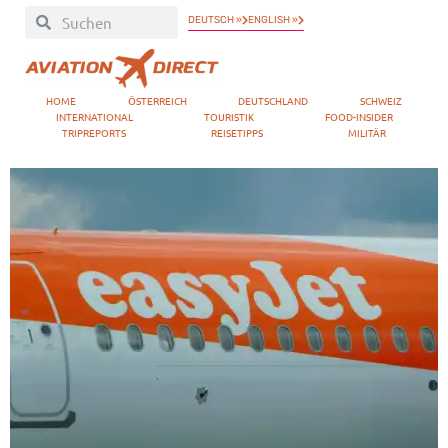
DEUTSCH »
ENGLISH »
HOME
ÖSTERREICH
DEUTSCHLAND
SCHWEIZ
INTERNATIONAL
TOURISTIK
FOOD-INSIDER
TRIPREPORTS
REISETIPPS
MILITÄR