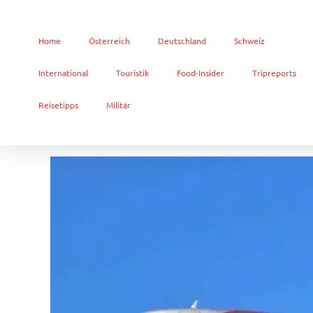
Home
Österreich
Deutschland
Schweiz
International
Touristik
Food-Insider
Tripreports
Reisetipps
Militär