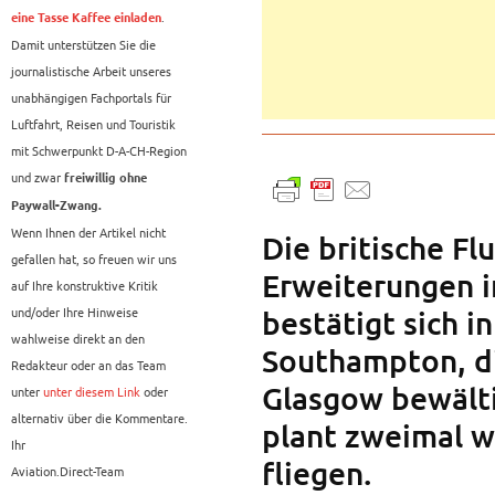
.
eine Tasse Kaffee einladen
Damit unterstützen Sie die
journalistische Arbeit unseres
unabhängigen Fachportals für
Luftfahrt, Reisen und Touristik
mit Schwerpunkt D-A-CH-Region
und zwar
freiwillig ohne
Paywall-Zwang.
Wenn Ihnen der Artikel nicht
Die britische Fl
gefallen hat, so freuen wir uns
Erweiterungen i
auf Ihre konstruktive Kritik
und/oder Ihre Hinweise
bestätigt sich 
wahlweise direkt an den
Southampton, d
Redakteur oder an das Team
Glasgow bewälti
unter
unter diesem Link
oder
alternativ über die Kommentare.
plant zweimal 
Ihr
fliegen.
Aviation.Direct-Team