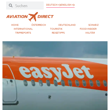
DEUTSCH »
ENGLISH »
HOME
ÖSTERREICH
DEUTSCHLAND
SCHWEIZ
INTERNATIONAL
TOURISTIK
FOOD-INSIDER
TRIPREPORTS
REISETIPPS
MILITÄR