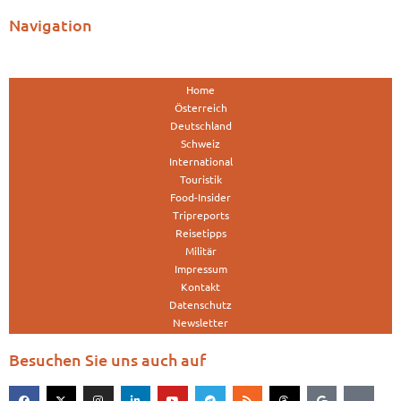
Navigation
Home
Österreich
Deutschland
Schweiz
International
Touristik
Food-Insider
Tripreports
Reisetipps
Militär
Impressum
Kontakt
Datenschutz
Newsletter
Besuchen Sie uns auch auf