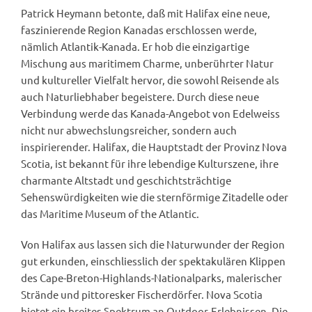
Patrick Heymann betonte, daß mit Halifax eine neue,
faszinierende Region Kanadas erschlossen werde,
nämlich Atlantik-Kanada. Er hob die einzigartige
Mischung aus maritimem Charme, unberührter Natur
und kultureller Vielfalt hervor, die sowohl Reisende als
auch Naturliebhaber begeistere. Durch diese neue
Verbindung werde das Kanada-Angebot von Edelweiss
nicht nur abwechslungsreicher, sondern auch
inspirierender. Halifax, die Hauptstadt der Provinz Nova
Scotia, ist bekannt für ihre lebendige Kulturszene, ihre
charmante Altstadt und geschichtsträchtige
Sehenswürdigkeiten wie die sternförmige Zitadelle oder
das Maritime Museum of the Atlantic.
Von Halifax aus lassen sich die Naturwunder der Region
gut erkunden, einschliesslich der spektakulären Klippen
des Cape-Breton-Highlands-Nationalparks, malerischer
Strände und pittoresker Fischerdörfer. Nova Scotia
bietet ein breites Spektrum an Outdoor-Erlebnissen. Die