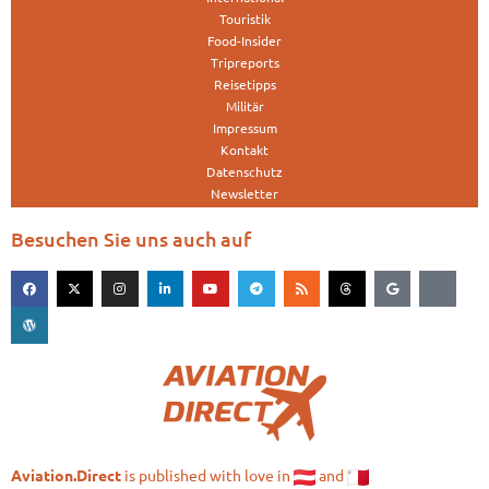
Touristik
Food-Insider
Tripreports
Reisetipps
Militär
Impressum
Kontakt
Datenschutz
Newsletter
Besuchen Sie uns auch auf
is published with love in
and
Aviation.Direct