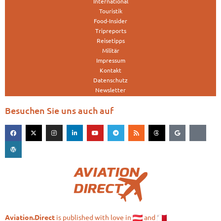
International
Touristik
Food-Insider
Tripreports
Reisetipps
Militär
Impressum
Kontakt
Datenschutz
Newsletter
Besuchen Sie uns auch auf
is published with love in
and
Aviation.Direct