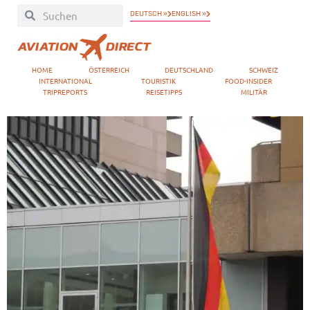
DEUTSCH »
ENGLISH »
HOME
ÖSTERREICH
DEUTSCHLAND
SCHWEIZ
INTERNATIONAL
TOURISTIK
FOOD-INSIDER
TRIPREPORTS
REISETIPPS
MILITÄR