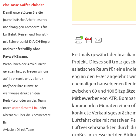
.
eine Tasse Kaffee einladen
Damit unterstützen Sie die
journalistische Arbeit unseres
unabhängigen Fachportals für
Luftfahrt, Reisen und Touristik
mit Schwerpunkt D-A-CH-Region
und zwar
freiwillig ohne
Erstmals gewährt der brasilian
Paywall-Zwang.
Projekt. Dieses soll trotz ge
Wenn Ihnen der Artikel nicht
asiatischen Raum für eine Indi
gefallen hat, so freuen wir uns
eng an den E-Jet angelehnt wir
auf Ihre konstruktive Kritik
ehemaligen hauseigenen Regio
und/oder Ihre Hinweise
zwischen 80 und 100 Sitzplätz
wahlweise direkt an den
Mitbewerber von ATR, Bombardie
Redakteur oder an das Team
kommenden Monaten einen offiz
unter
unter diesem Link
oder
konkrete Verkaufsgespräche mi
alternativ über die Kommentare.
Luftfahrtkrise mit massiven P
Ihr
Luftverkehrsmärkten durch di
Aviation.Direct-Team
großes Interesse bei den Airli