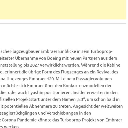
ische Flugzeugbauer Embraer Einblicke in sein Turboprop-
scheiterter Übernahme von Boeing mit neuen Partnern aus dem
enststellung bis 2027 verwirklicht werden. Während die Kabine
d, erinnert die übrige Form des Flugzeuges an ein Revival des
nalflugzeuges Embraer 120. Mit einem Passagiervolumen
en möchte sich Embraer über den Konkurrenzmodellen der
r oder auch Ilyushin positionieren. Insider erwarten in den
iellen Projektstart unter dem Namen „E3“, um schon bald in
t potentiellen Abnehmern zu treten. Angesicht der weltweiten
assagierrückgängen und Verschiebungen in den
e Corona-Pandemie könnte das Turboprop-Projekt von Embraer
nes wecken.