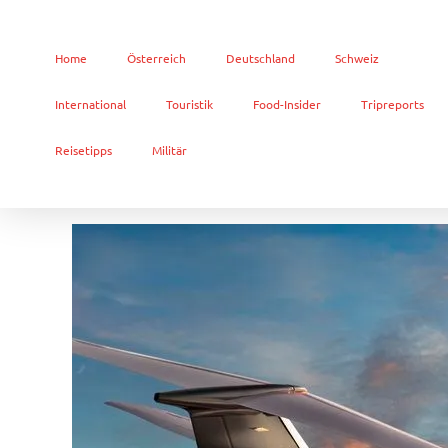
Home
Österreich
Deutschland
Schweiz
International
Touristik
Food-Insider
Tripreports
Reisetipps
Militär