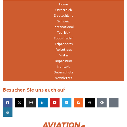
Home
Österreich
Deutschland
Schweiz
International
Touristik
Food-Insider
Tripreports
Reisetipps
Militär
Impressum
Kontakt
Datenschutz
Newsletter
Besuchen Sie uns auch auf