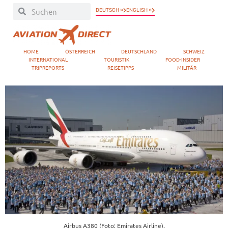
DEUTSCH »
ENGLISH »
HOME
ÖSTERREICH
DEUTSCHLAND
SCHWEIZ
INTERNATIONAL
TOURISTIK
FOOD-INSIDER
TRIPREPORTS
REISETIPPS
MILITÄR
Airbus A380 (Foto: Emirates Airline).