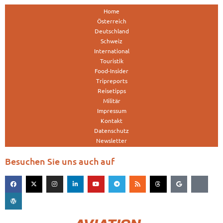
Home
Österreich
Deutschland
Schweiz
International
Touristik
Food-Insider
Tripreports
Reisetipps
Militär
Impressum
Kontakt
Datenschutz
Newsletter
Besuchen Sie uns auch auf