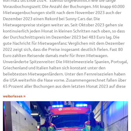
von März bis Ende 2024.“ Ebenso ungewöhnlich wie die lange
Vorausbuchungszeit: Die Anzahl der Buchungen. Mit knapp 60.000
Mietwagenbuchungen stellt nach dem November 2023 auch der
Dezember 2023 einen Rekord bei Sunny Cars dar. Die
Mietwagenpreise steigen weiter an. Seit Oktober 2023 gehen sie
kontinuierlich jeden Monat in kleinen Schritten nach oben, so dass
der Durchschnittspreis im Dezember 2023 bei 483 Euro lag. Die
gute Nachricht für Mietwagenfans: Verglichen mit dem Dezember
2022 zeigt sich, dass die Preise insgesamt deutlich fielen. Fast 80
Euro zahlten Reisende damals mehr für ihren Mietwagen.
Unveränderte Spitzenreiter: Die Mittelmeerziele Spanien, Portugal,
Griechenland und Italien halten sich konstant unter den
beliebtesten Mietwagenländern. Unter den Fernreisezielen haben
die USA weiterhin die Nase vorne. Zusammengerechnet fallen über
65 Prozent aller Buchungen aus dem letzten Monat 2023 auf diese
weiterlesen »