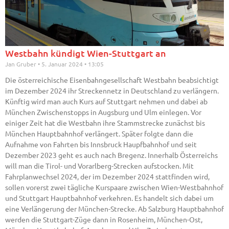
Westbahn kündigt Wien-Stuttgart an
Jan Gruber
5. Januar 2024
13:05
Die österreichische Eisenbahngesellschaft Westbahn beabsichtigt
im Dezember 2024 ihr Streckennetz in Deutschland zu verlängern.
Künftig wird man auch Kurs auf Stuttgart nehmen und dabei ab
München Zwischenstopps in Augsburg und Ulm einlegen. Vor
einiger Zeit hat die Westbahn ihre Stammstrecke zunächst bis
München Hauptbahnhof verlängert. Später folgte dann die
Aufnahme von Fahrten bis Innsbruck Haupfbahnhof und seit
Dezember 2023 geht es auch nach Bregenz. Innerhalb Österreichs
will man die Tirol- und Vorarlberg-Strecken aufstocken. Mit
Fahrplanwechsel 2024, der im Dezember 2024 stattfinden wird,
sollen vorerst zwei tägliche Kurspaare zwischen Wien-Westbahnhof
und Stuttgart Hauptbahnhof verkehren. Es handelt sich dabei um
eine Verlängerung der München-Strecke. Ab Salzburg Hauptbahnhof
werden die Stuttgart-Züge dann in Rosenheim, München-Ost,