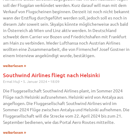
soll der Flugplan verkündet werden. Kurz darauf will man mit dem
Verkauf von Flugscheinen beginnen. Derzeit ist noch nicht bekannt
wann der Erstflug durchgeführt werden soll, jedoch soll es noch in
diesem Jahr soweit sein. Skyalps könnte möglicherweise auch bald
in Österreich ab Wien und Linz aktiv werden. In Deutschland
schwebt dem Carrier vor Bozen und Friedrichshafen mit Frankfurt
am Main zu verbinden. Weder Lufthansa noch Austrian Airlines
wollten eine Zusammenarbeit, die von Firmenchef Josef Gostner in
einem Interview angekündigt wurde, bestätigen.
weiterlesen »
Southwind Airlines fliegt nach Helsinki
Ermal Muji
5. Januar 2024
18:09
Die Fluggesellschaft Southwind Airlines plant, im Sommer 2024
Flüge nach Helsinki aufzunehmen. Helsinki wird von Antalya aus
angeflogen. Die Fluggesellschaft Southwind Airlines wird im
Sommer 2024 Flüge zwischen Antalya und Helsinki aufnehmen. Die
Fluggesellschaft will die Strecke vom 22. April 2024 bis zum 21.
September bedienen, wie das Portal Aero Routes mitteilte.
weiterlesen »