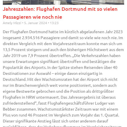
Jahreszahlen: Flughafen Dortmund mit so vielen
Passagieren wie noch nie
Amely Mizzi
5. Januar 2024
13:23
Der Flughafen Dortmund hatte im kürzlich abgelaufenen Jahr 2023
insgesamt 2.934.516 Passagiere und damit so viele wie noch nie. Im
direkten Vergleich mit dem Vorjahreszeitraum konnte man sich um
13,5 Prozent steigern und auch den bisherigen Höchstwert aus dem
Jahr 2019 um 7,9 Prozent übertreffen. „Die Verkehrszahlen haben
unsere Erwartungen signifikant übertroffen und bestätigen die
Popularität des Airports. In der Spitze stehen Reisenden über 40
Destinationen zur Auswahl – einige davon einzigartig in
Deutschland. Mit den Wachstumsraten hat der Airport sich nicht
nur im Branchenvergleich weit vorne positioniert, sondern auch
eigene Bestwerte gebrochen und die Position als drittgrößter
Flughafen in NRW untermauert. Das Jahresergebnis ist überaus
zufriedenstellend“, fasst Flughafengeschäftsführer Ludger van
Bebber zusammen. Wachstumsstärkster Zeitraum war mit einem
Plus von rund 46 Prozent im Vergleich zum Vorjahr das 1. Quartal.
Dieser signifikante Anstieg lässt sich unter anderem darauf
zurückführen, dass das Verkehrsaufkommen im Vergleichszeitraum