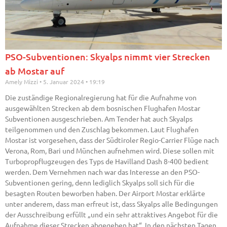
PSO-Subventionen: Skyalps nimmt vier Strecken
ab Mostar auf
Amely Mizzi
5. Januar 2024
19:19
Die zuständige Regionalregierung hat für die Aufnahme von
ausgewählten Strecken ab dem bosnischen Flughafen Mostar
Subventionen ausgeschrieben. Am Tender hat auch Skyalps
teilgenommen und den Zuschlag bekommen. Laut Flughafen
Mostar ist vorgesehen, dass der Südtiroler Regio-Carrier Flüge nach
Verona, Rom, Bari und München aufnehmen wird. Diese sollen mit
Turbopropflugzeugen des Typs de Havilland Dash 8-400 bedient
werden. Dem Vernehmen nach war das Interesse an den PSO-
Subventionen gering, denn lediglich Skyalps soll sich für die
besagten Routen beworben haben. Der Airport Mostar erklärte
unter anderem, dass man erfreut ist, dass Skyalps alle Bedingungen
der Ausschreibung erfüllt „und ein sehr attraktives Angebot für die
Aufnahme dieser Strecken abgegeben hat“. In den nächsten Tagen