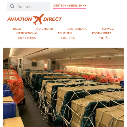
DEUTSCH »
ENGLISH »
HOME
ÖSTERREICH
DEUTSCHLAND
SCHWEIZ
INTERNATIONAL
TOURISTIK
FOOD-INSIDER
TRIPREPORTS
REISETIPPS
MILITÄR