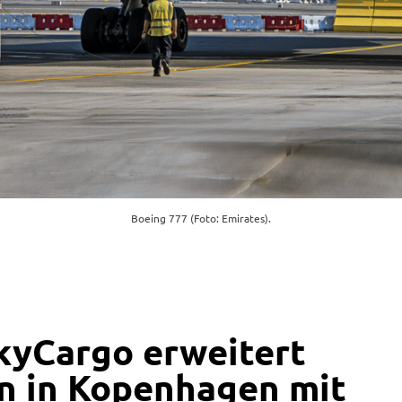
Boeing 777 (Foto: Emirates).
kyCargo erweitert
n in Kopenhagen mit