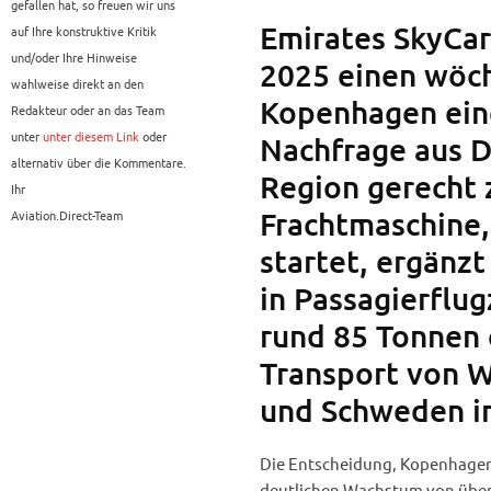
gefallen hat, so freuen wir uns
Emirates SkyCar
auf Ihre konstruktive Kritik
und/oder Ihre Hinweise
2025 einen wöch
wahlweise direkt an den
Kopenhagen ein
Redakteur oder an das Team
unter
unter diesem Link
oder
Nachfrage aus 
alternativ über die Kommentare.
Region gerecht 
Ihr
Frachtmaschine,
Aviation.Direct-Team
startet, ergänz
in Passagierflug
rund 85 Tonnen 
Transport von 
und Schweden in
Die Entscheidung, Kopenhagen a
deutlichen Wachstum von übe