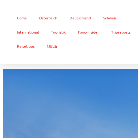
Home
Österreich
Deutschland
Schweiz
International
Touristik
Food-Insider
Tripreports
Reisetipps
Militär