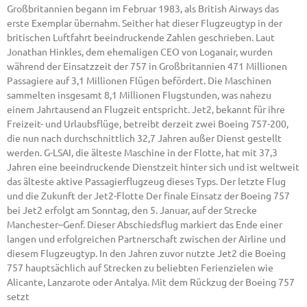
Großbritannien begann im Februar 1983, als British Airways das
erste Exemplar übernahm. Seither hat dieser Flugzeugtyp in der
britischen Luftfahrt beeindruckende Zahlen geschrieben. Laut
Jonathan Hinkles, dem ehemaligen CEO von Loganair, wurden
während der Einsatzzeit der 757 in Großbritannien 471 Millionen
Passagiere auf 3,1 Millionen Flügen befördert. Die Maschinen
sammelten insgesamt 8,1 Millionen Flugstunden, was nahezu
einem Jahrtausend an Flugzeit entspricht. Jet2, bekannt für ihre
Freizeit- und Urlaubsflüge, betreibt derzeit zwei Boeing 757-200,
die nun nach durchschnittlich 32,7 Jahren außer Dienst gestellt
werden. G-LSAI, die älteste Maschine in der Flotte, hat mit 37,3
Jahren eine beeindruckende Dienstzeit hinter sich und ist weltweit
das älteste aktive Passagierflugzeug dieses Typs. Der letzte Flug
und die Zukunft der Jet2-Flotte Der finale Einsatz der Boeing 757
bei Jet2 erfolgt am Sonntag, den 5. Januar, auf der Strecke
Manchester–Genf. Dieser Abschiedsflug markiert das Ende einer
langen und erfolgreichen Partnerschaft zwischen der Airline und
diesem Flugzeugtyp. In den Jahren zuvor nutzte Jet2 die Boeing
757 hauptsächlich auf Strecken zu beliebten Ferienzielen wie
Alicante, Lanzarote oder Antalya. Mit dem Rückzug der Boeing 757
setzt