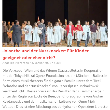
Jolanthe und der Nussknacker: Für Kinder
geeignet oder eher nicht?
Angelika Evergreen
3. Januar 2025
16:03
Die Volksoper Wien und das Wiener Staatsballetts in Kooperation
mit der Tokyo Nikikai Opera Foundation hat ein Märchen – Ballett in
Form eines Musiktheaters für die ganze Familie unter dem Titel
“Jolanthe und der Nussknacker” von Peter Iljitsch Tschaikowski
veröffentlicht. Dieses Stück ist das Resultat der Zusammenarbeit
unter der Regie von Lotte de Beer, der Choreographie von Andrey
Kaydanovskiy und der musikalischen Leitung von Omer Meir
Wellber. Dies ist eine Mischung aus der lyrischen Oper, dem Libretto