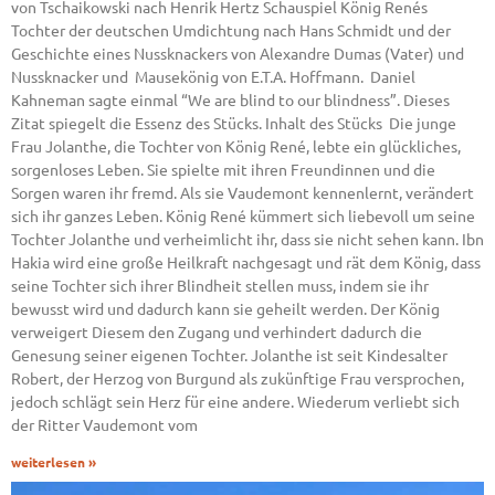
von Tschaikowski nach Henrik Hertz Schauspiel König Renés
Tochter der deutschen Umdichtung nach Hans Schmidt und der
Geschichte eines Nussknackers von Alexandre Dumas (Vater) und
Nussknacker und Mausekönig von E.T.A. Hoffmann. Daniel
Kahneman sagte einmal “We are blind to our blindness”. Dieses
Zitat spiegelt die Essenz des Stücks. Inhalt des Stücks Die junge
Frau Jolanthe, die Tochter von König René, lebte ein glückliches,
sorgenloses Leben. Sie spielte mit ihren Freundinnen und die
Sorgen waren ihr fremd. Als sie Vaudemont kennenlernt, verändert
sich ihr ganzes Leben. König René kümmert sich liebevoll um seine
Tochter Jolanthe und verheimlicht ihr, dass sie nicht sehen kann. Ibn
Hakia wird eine große Heilkraft nachgesagt und rät dem König, dass
seine Tochter sich ihrer Blindheit stellen muss, indem sie ihr
bewusst wird und dadurch kann sie geheilt werden. Der König
verweigert Diesem den Zugang und verhindert dadurch die
Genesung seiner eigenen Tochter. Jolanthe ist seit Kindesalter
Robert, der Herzog von Burgund als zukünftige Frau versprochen,
jedoch schlägt sein Herz für eine andere. Wiederum verliebt sich
der Ritter Vaudemont vom
weiterlesen »