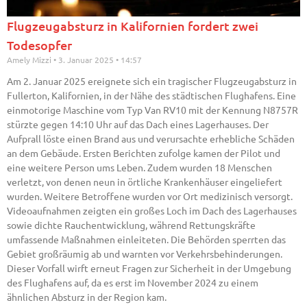
Flugzeugabsturz in Kalifornien fordert zwei
Todesopfer
Amely Mizzi
3. Januar 2025
14:57
Am 2. Januar 2025 ereignete sich ein tragischer Flugzeugabsturz in
Fullerton, Kalifornien, in der Nähe des städtischen Flughafens. Eine
einmotorige Maschine vom Typ Van RV10 mit der Kennung N8757R
stürzte gegen 14:10 Uhr auf das Dach eines Lagerhauses. Der
Aufprall löste einen Brand aus und verursachte erhebliche Schäden
an dem Gebäude. Ersten Berichten zufolge kamen der Pilot und
eine weitere Person ums Leben. Zudem wurden 18 Menschen
verletzt, von denen neun in örtliche Krankenhäuser eingeliefert
wurden. Weitere Betroffene wurden vor Ort medizinisch versorgt.
Videoaufnahmen zeigten ein großes Loch im Dach des Lagerhauses
sowie dichte Rauchentwicklung, während Rettungskräfte
umfassende Maßnahmen einleiteten. Die Behörden sperrten das
Gebiet großräumig ab und warnten vor Verkehrsbehinderungen.
Dieser Vorfall wirft erneut Fragen zur Sicherheit in der Umgebung
des Flughafens auf, da es erst im November 2024 zu einem
ähnlichen Absturz in der Region kam.