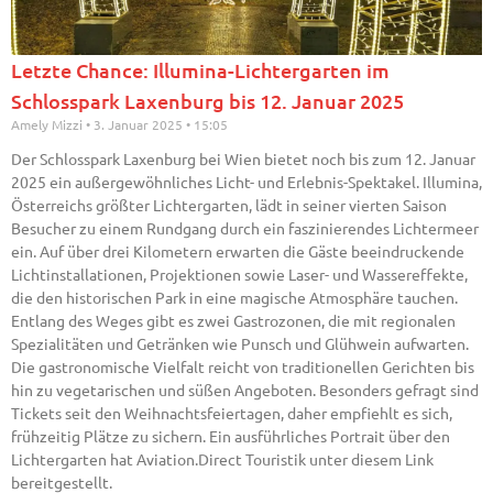
Letzte Chance: Illumina-Lichtergarten im
Schlosspark Laxenburg bis 12. Januar 2025
Amely Mizzi
3. Januar 2025
15:05
Der Schlosspark Laxenburg bei Wien bietet noch bis zum 12. Januar
2025 ein außergewöhnliches Licht- und Erlebnis-Spektakel. Illumina,
Österreichs größter Lichtergarten, lädt in seiner vierten Saison
Besucher zu einem Rundgang durch ein faszinierendes Lichtermeer
ein. Auf über drei Kilometern erwarten die Gäste beeindruckende
Lichtinstallationen, Projektionen sowie Laser- und Wassereffekte,
die den historischen Park in eine magische Atmosphäre tauchen.
Entlang des Weges gibt es zwei Gastrozonen, die mit regionalen
Spezialitäten und Getränken wie Punsch und Glühwein aufwarten.
Die gastronomische Vielfalt reicht von traditionellen Gerichten bis
hin zu vegetarischen und süßen Angeboten. Besonders gefragt sind
Tickets seit den Weihnachtsfeiertagen, daher empfiehlt es sich,
frühzeitig Plätze zu sichern. Ein ausführliches Portrait über den
Lichtergarten hat Aviation.Direct Touristik unter diesem Link
bereitgestellt.