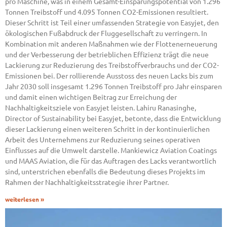
pro Maschine, was in einem Gesamt-Einsparungspotential von 1.296
Tonnen Treibstoff und 4.095 Tonnen CO2-Emissionen resultiert.
Dieser Schritt ist Teil einer umfassenden Strategie von Easyjet, den
ökologischen Fußabdruck der Fluggesellschaft zu verringern. In
Kombination mit anderen Maßnahmen wie der Flottenerneuerung
und der Verbesserung der betrieblichen Effizienz trägt die neue
Lackierung zur Reduzierung des Treibstoffverbrauchs und der CO2-
Emissionen bei. Der rollierende Ausstoss des neuen Lacks bis zum
Jahr 2030 soll insgesamt 1.296 Tonnen Treibstoff pro Jahr einsparen
und damit einen wichtigen Beitrag zur Erreichung der
Nachhaltigkeitsziele von Easyjet leisten. Lahiru Ranasinghe,
Director of Sustainability bei Easyjet, betonte, dass die Entwicklung
dieser Lackierung einen weiteren Schritt in der kontinuierlichen
Arbeit des Unternehmens zur Reduzierung seines operativen
Einflusses auf die Umwelt darstelle. Mankiewicz Aviation Coatings
und MAAS Aviation, die für das Auftragen des Lacks verantwortlich
sind, unterstrichen ebenfalls die Bedeutung dieses Projekts im
Rahmen der Nachhaltigkeitsstrategie ihrer Partner.
weiterlesen »